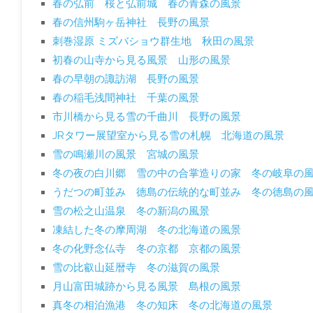
春の弘前 桜と弘前城 春の青森の風景
春の信州駒ヶ岳神社 長野の風景
刺巻湿原 ミズバショウ群生地 秋田の風景
初春の山寺から見る風景 山形の風景
春の早朝の諏訪湖 長野の風景
春の稲毛浅間神社 千葉の風景
市川橋から見る雪の千曲川 長野の風景
JRタワー展望室から見る雪の札幌 北海道の風景
雪の鳴瀬川の風景 宮城の風景
冬の夜の白川郷 雪の中の合掌造りの家 冬の岐阜の
うだつの町並み 徳島の伝統的な町並み 冬の徳島の
雪の松之山温泉 冬の新潟の風景
凍結した冬の摩周湖 冬の北海道の風景
冬の化野念仏寺 冬の京都 京都の風景
雪の比叡山延暦寺 冬の滋賀の風景
月山富田城跡から見る風景 島根の風景
真冬の相泊漁港 冬の知床 冬の北海道の風景