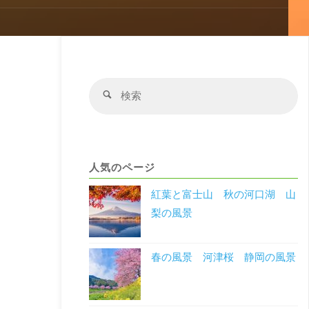
検
検
索
索
対
象
人気のページ
紅葉と富士山 秋の河口湖 山
梨の風景
春の風景 河津桜 静岡の風景