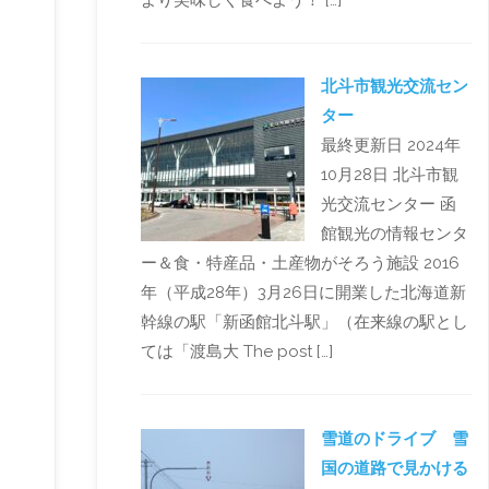
より美味しく食べよう！ […]
北斗市観光交流セン
ター
最終更新日 2024年
10月28日 北斗市観
光交流センター 函
館観光の情報センタ
ー＆食・特産品・土産物がそろう施設 2016
年（平成28年）3月26日に開業した北海道新
幹線の駅「新函館北斗駅」（在来線の駅とし
ては「渡島大 The post […]
雪道のドライブ 雪
国の道路で見かける