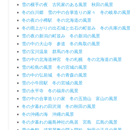
雪の横手の夜 古民家のある風景 秋田の風景
冬の白川郷 雪の中の合掌造りの家々 冬の岐阜の風
冬の夜の小樽駅 冬の北海道の風景
冬の雨上がりの出石城と出石の町並み 冬の兵庫の風
雪の夜の新潟の町並み 冬の新潟の風景
雪の中の大山寺 参道 冬の鳥取の風景
雪の宝川温泉 群馬の冬の風景
雪の中の北海道神宮 冬の札幌 冬の北海道の風景
雪の松島の風景 冬の宮城の風景
雪の中の弘前城 冬の青森の風景
雪の小牛田駅 冬の宮城の風景
雪の永平寺 冬の福井の風景
雪の中の合掌造りの家 冬の五箇山 富山の風景
冬の夕暮れの田沢湖 冬の秋田の風景
冬の沖縄の海 沖縄の風景
冬の夕暮れの厳島神社の鳥居 宮島 広島の風景
雪の角館 武家屋敷の門と門松 秋田の正月の風景