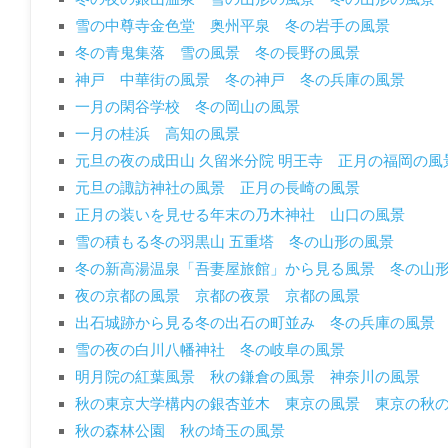
雪の中尊寺金色堂 奥州平泉 冬の岩手の風景
冬の青鬼集落 雪の風景 冬の長野の風景
神戸 中華街の風景 冬の神戸 冬の兵庫の風景
一月の閑谷学校 冬の岡山の風景
一月の桂浜 高知の風景
元旦の夜の成田山 久留米分院 明王寺 正月の福岡の風
元旦の諏訪神社の風景 正月の長崎の風景
正月の装いを見せる年末の乃木神社 山口の風景
雪の積もる冬の羽黒山 五重塔 冬の山形の風景
冬の新高湯温泉「吾妻屋旅館」から見る風景 冬の山
夜の京都の風景 京都の夜景 京都の風景
出石城跡から見る冬の出石の町並み 冬の兵庫の風景
雪の夜の白川八幡神社 冬の岐阜の風景
明月院の紅葉風景 秋の鎌倉の風景 神奈川の風景
秋の東京大学構内の銀杏並木 東京の風景 東京の
秋の森林公園 秋の埼玉の風景