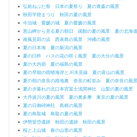
弘前ねぷた祭 日本の夏祭り 夏の青森の風景
秋田竿燈まつり 秋田の夏の風景
今治城 愛媛の城 夏の愛媛の風景
恵山岬から見る夏の朝日 函館の夏の風景 夏の北海
南風見田の浜 西表島の風景 沖縄の風景
夏の日本海 夏の新潟の風景
夏の臼杵 ハスの花の咲く風景 夏の大分の風景
夏の大内宿 夏の福島の風景
夏の早朝の雨晴海岸とJR氷見線 夏の富山の風景
夏の朝の奈良の路地裏 奈良の町並み 夏の奈良の風
夏の夕暮れの北口本宮冨士浅間神社 山梨の夏の風景
大丹波川の夏の風景 夏の奥多摩 東京の夏の風景
夏の日御碕神社 島根の風景
夏の鳥取城 鳥取の夏の風景
伊勢堂岱遺跡 秋田の遺跡 秋田の風景
桜と上山城 春の山形の風景