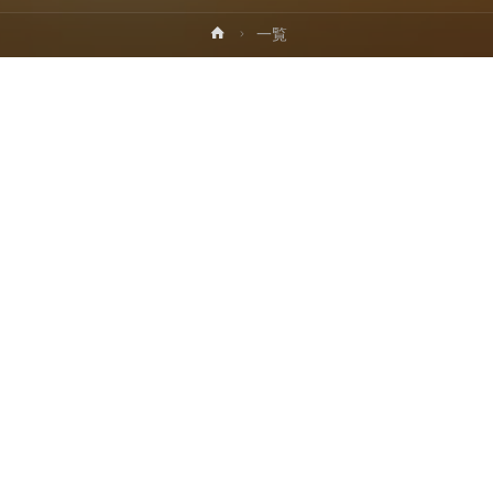
ホ
一覧
プ
ー
ム