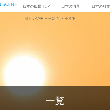
 SCENE
コ
日本の風景 TOP
日本の情景
日本の町
JAPAN WEB MAGAZINE HOME
ン
テ
ン
ツ
へ
ス
キ
一覧
ッ