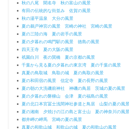
秋の八尾 聞名寺 秋の富山の風景
有田の伝統的な街並み 佐賀の風景
秋の湯平温泉 大分の風景
夏の鵜戸神宮の風景 宮崎の神社 宮崎の風景
夏の三陸の海 夏の岩手の風景
夏の夕暮れの鳴門駅の風景 徳島の風景
四天王寺 夏の大阪の風景
祇園白川 夜の巽橋 夏の京都の風景
千葉から見る夏の夕暮れの東京湾 夏の千葉の風景
真夏の鳥取城 鳥取の城 夏の鳥取の風景
夏の和田宿の風景 信定寺 夏の長野の風景
夏の朝の大洗磯前神社 神磯の鳥居 茨城の夏の風景
夏の夕暮れの磐梯山 会津 夏の福島の風景
夏の北口本宮冨士浅間神社参道と鳥居 山梨の夏の風
夏の湘南 夕焼けの江の島と富士山 夏の神奈川の風
都井岬の岬馬 宮崎の夏の風景
真夏の和歌山城 和歌山の城 夏の和歌山の風景