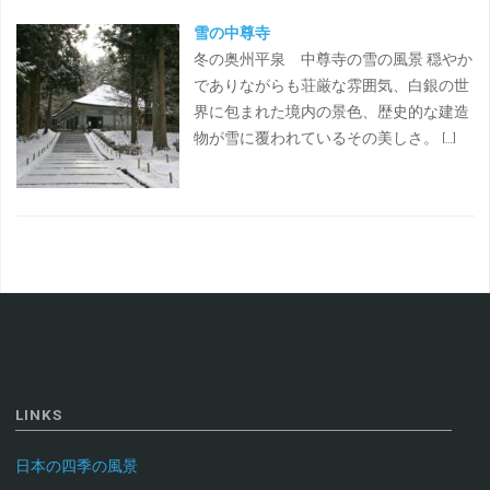
雪の中尊寺
冬の奥州平泉 中尊寺の雪の風景 穏やか
でありながらも荘厳な雰囲気、白銀の世
界に包まれた境内の景色、歴史的な建造
物が雪に覆われているその美しさ。 […]
LINKS
日本の四季の風景