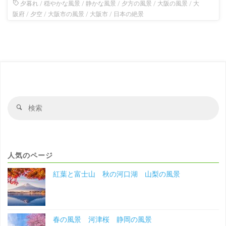
夕暮れ
/
穏やかな風景
/
静かな風景
/
夕方の風景
/
大阪の風景
/
大
阪府
/
夕空
/
大阪市の風景
/
大阪市
/
日本の絶景
検
検
索
索
対
象
人気のページ
紅葉と富士山 秋の河口湖 山梨の風景
春の風景 河津桜 静岡の風景