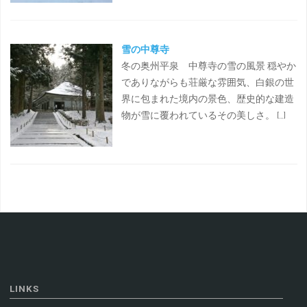
雪の中尊寺
冬の奥州平泉 中尊寺の雪の風景 穏やか
でありながらも荘厳な雰囲気、白銀の世
界に包まれた境内の景色、歴史的な建造
物が雪に覆われているその美しさ。 […]
LINKS