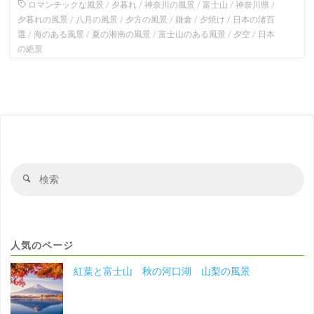
ロマンチックな風景
/
夕暮れ
/
神奈川の風景
/
富士山
/
神奈川県
/
夕暮れの風景
/
八月の風景
/
夕方の風景
/
鎌倉
/
夕焼け
/
日本の渚百
選
/
海のある風景
/
夏の湘南の風景
/
富士山のある風景
/
夕空
/
日本
の絶景
検
検
索
索
対
象
人気のページ
紅葉と富士山 秋の河口湖 山梨の風景