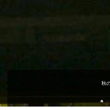
秋
ホ
ー