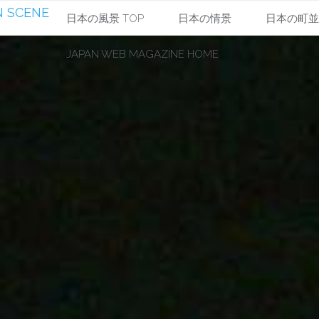
 SCENE
コ
日本の風景 TOP
日本の情景
日本の町
JAPAN WEB MAGAZINE HOME
ン
テ
ン
ツ
へ
ス
キ
ッ