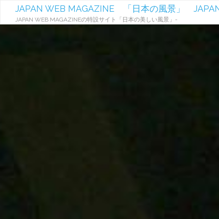
JAPAN WEB MAGAZINE 「日本の風景」 JAPAN
JAPAN WEB MAGAZINEの特設サイト「日本の美しい風景」-