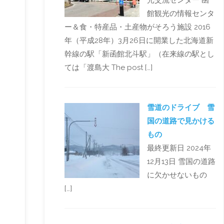
光交流センター 函
館観光の情報センタ
ー＆食・特産品・土産物がそろう施設 2016
年（平成28年）3月26日に開業した北海道新
幹線の駅「新函館北斗駅」（在来線の駅とし
ては「渡島大 The post […]
雪道のドライブ 雪
国の道路で見かける
もの
最終更新日 2024年
12月13日 雪国の道路
に欠かせないもの
[…]