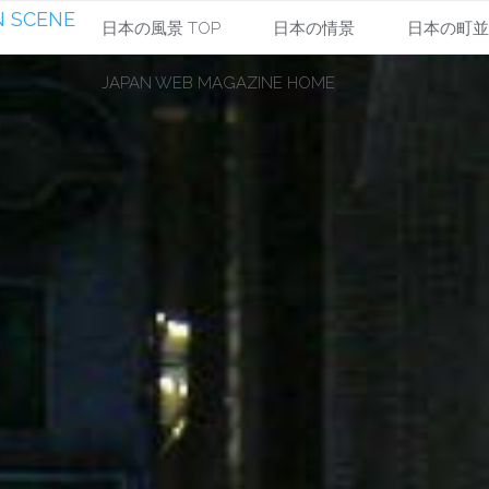
 SCENE
コ
日本の風景 TOP
日本の情景
日本の町
JAPAN WEB MAGAZINE HOME
ン
テ
ン
ツ
へ
ス
キ
ッ