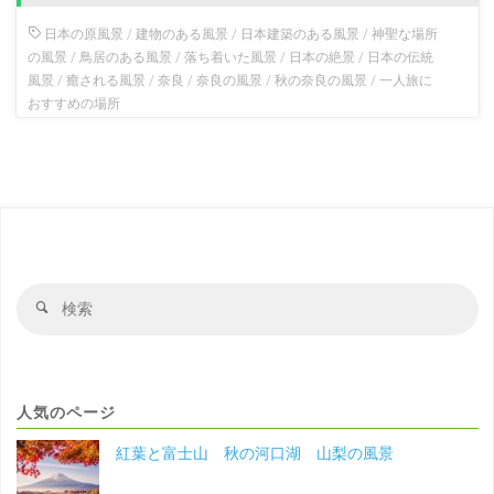
日本の原風景
/
建物のある風景
/
日本建築のある風景
/
神聖な場所
の風景
/
鳥居のある風景
/
落ち着いた風景
/
日本の絶景
/
日本の伝統
風景
/
癒される風景
/
奈良
/
奈良の風景
/
秋の奈良の風景
/
一人旅に
おすすめの場所
検
検
索
索
対
象
人気のページ
紅葉と富士山 秋の河口湖 山梨の風景