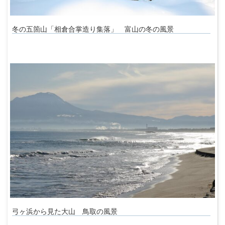
冬の五箇山「相倉合掌造り集落」 富山の冬の風景
弓ヶ浜から見た大山 鳥取の風景