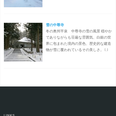
雪の中尊寺
冬の奥州平泉 中尊寺の雪の風景 穏やか
でありながらも荘厳な雰囲気、白銀の世
界に包まれた境内の景色、歴史的な建造
物が雪に覆われているその美しさ。 […]
LINKS