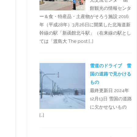
光交流センター 函
館観光の情報センタ
ー＆食・特産品・土産物がそろう施設 2016
年（平成28年）3月26日に開業した北海道新
幹線の駅「新函館北斗駅」（在来線の駅とし
ては「渡島大 The post […]
雪道のドライブ 雪
国の道路で見かける
もの
最終更新日 2024年
12月13日 雪国の道路
に欠かせないもの
[…]