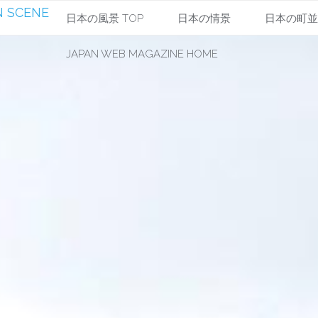
 SCENE
コ
日本の風景 TOP
日本の情景
日本の町
JAPAN WEB MAGAZINE HOME
ン
テ
ン
ツ
へ
ス
キ
ッ