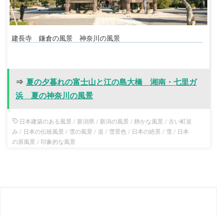
建長寺 鎌倉の風景 神奈川の風景
⇒
夏の夕暮れの富士山と江の島大橋 湘南・七里ガ
浜 夏の神奈川の風景
日本建築のある風景
/
新潟県
/
新潟の風景
/
静かな風景
/
古い町並
み
/
日本の伝統風景
/
雪の風景
/
道
/
雪景色
/
日本の絶景
/
雪
/
日本
の原風景
/
印象的な風景