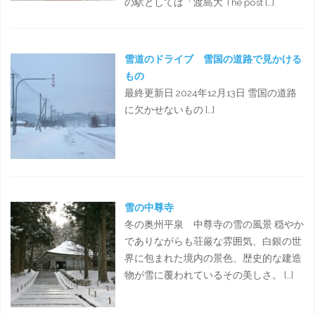
の駅としては「渡島大 The post […]
雪道のドライブ 雪国の道路で見かける
もの
最終更新日 2024年12月13日 雪国の道路
に欠かせないもの […]
雪の中尊寺
冬の奥州平泉 中尊寺の雪の風景 穏やか
でありながらも荘厳な雰囲気、白銀の世
界に包まれた境内の景色、歴史的な建造
物が雪に覆われているその美しさ。 […]