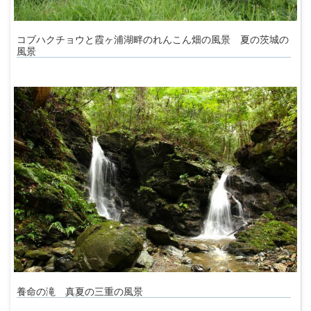
コブハクチョウと霞ヶ浦湖畔のれんこん畑の風景 夏の茨城の
風景
養命の滝 真夏の三重の風景