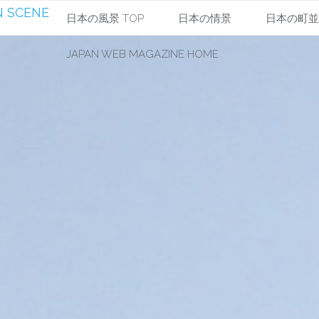
 SCENE
コ
日本の風景 TOP
日本の情景
日本の町
JAPAN WEB MAGAZINE HOME
ン
テ
ン
ツ
へ
ス
キ
ッ