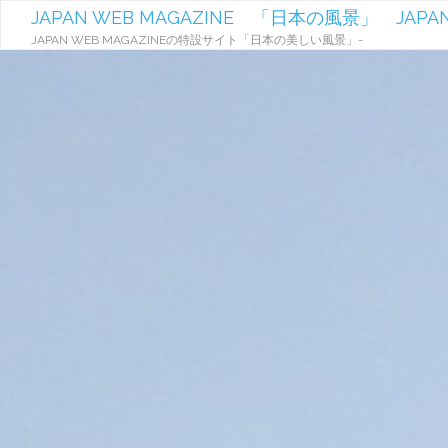
JAPAN WEB MAGAZINE 「日本の風景」 JAPAN
JAPAN WEB MAGAZINEの特設サイト「日本の美しい風景」-