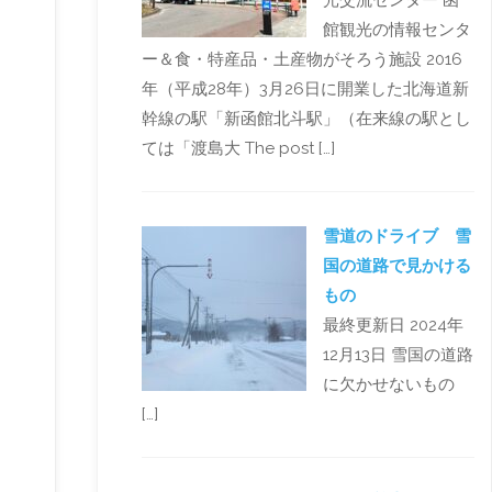
光交流センター 函
館観光の情報センタ
ー＆食・特産品・土産物がそろう施設 2016
年（平成28年）3月26日に開業した北海道新
幹線の駅「新函館北斗駅」（在来線の駅とし
ては「渡島大 The post […]
雪道のドライブ 雪
国の道路で見かける
もの
最終更新日 2024年
12月13日 雪国の道路
に欠かせないもの
[…]