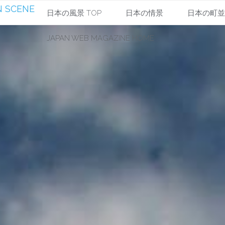
 SCENE
コ
日本の風景 TOP
日本の情景
日本の町
JAPAN WEB MAGAZINE HOME
ン
テ
ン
ツ
へ
ス
キ
ッ