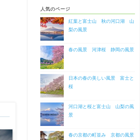
人気のページ
紅葉と富士山 秋の河口湖 山
梨の風景
春の風景 河津桜 静岡の風景
日本の春の美しい風景 富士と
桜
河口湖と桜と富士山 山梨の風
景
春の京都の町並み 京都の風景