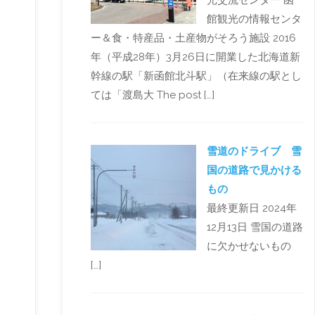
光交流センター 函
館観光の情報センタ
ー＆食・特産品・土産物がそろう施設 2016
年（平成28年）3月26日に開業した北海道新
幹線の駅「新函館北斗駅」（在来線の駅とし
ては「渡島大 The post […]
雪道のドライブ 雪
国の道路で見かける
もの
最終更新日 2024年
12月13日 雪国の道路
に欠かせないもの
[…]