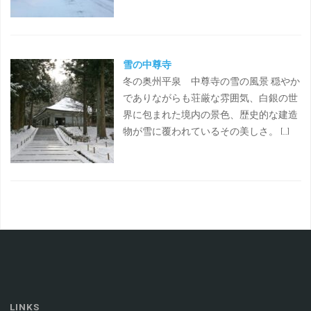
雪の中尊寺
冬の奥州平泉 中尊寺の雪の風景 穏やか
でありながらも荘厳な雰囲気、白銀の世
界に包まれた境内の景色、歴史的な建造
物が雪に覆われているその美しさ。 […]
LINKS