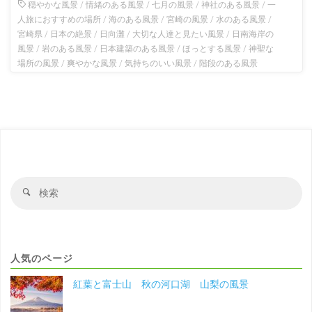
穏やかな風景
/
情緒のある風景
/
七月の風景
/
神社のある風景
/
一
人旅におすすめの場所
/
海のある風景
/
宮崎の風景
/
水のある風景
/
宮崎県
/
日本の絶景
/
日向灘
/
大切な人達と見たい風景
/
日南海岸の
風景
/
岩のある風景
/
日本建築のある風景
/
ほっとする風景
/
神聖な
場所の風景
/
爽やかな風景
/
気持ちのいい風景
/
階段のある風景
検
検
索
索
対
象
人気のページ
紅葉と富士山 秋の河口湖 山梨の風景