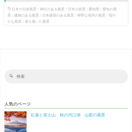
日本の伝統風景
/
神社のある風景
/
日本の絶景
/
愛知県
/
愛知の風
景
/
建物のある風景
/
日本建築のある風景
/
神聖な場所の風景
/
穏や
かな風景
/
落ち着いた風景
検
検
索
索
対
象
人気のページ
紅葉と富士山 秋の河口湖 山梨の風景