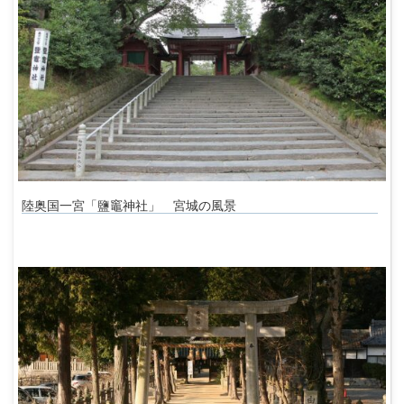
陸奥国一宮「鹽竈神社」 宮城の風景