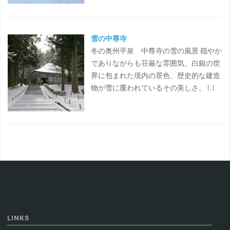
雪の中尊寺
冬の奥州平泉 中尊寺の雪の風景 穏やか
でありながらも荘厳な雰囲気、白銀の世
界に包まれた境内の景色、歴史的な建造
物が雪に覆われているその美しさ。 […]
LINKS