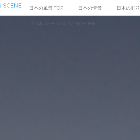
 SCENE
コ
日本の風景 TOP
日本の情景
日本の町
JAPAN WEB MAGAZINE HOME
ン
テ
ン
ツ
へ
ス
キ
ッ