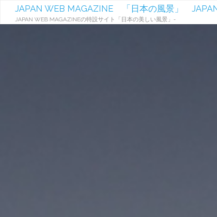
JAPAN WEB MAGAZINE 「日本の風景」 JAPAN
JAPAN WEB MAGAZINEの特設サイト「日本の美しい風景」-