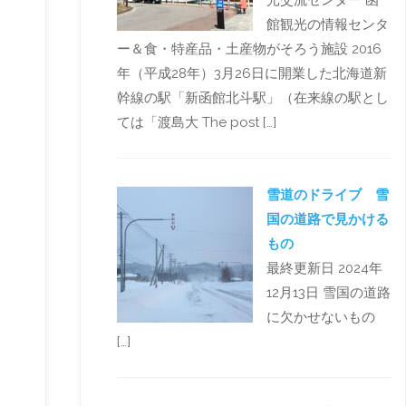
光交流センター 函
館観光の情報センタ
ー＆食・特産品・土産物がそろう施設 2016
年（平成28年）3月26日に開業した北海道新
幹線の駅「新函館北斗駅」（在来線の駅とし
ては「渡島大 The post […]
雪道のドライブ 雪
国の道路で見かける
もの
最終更新日 2024年
12月13日 雪国の道路
に欠かせないもの
[…]