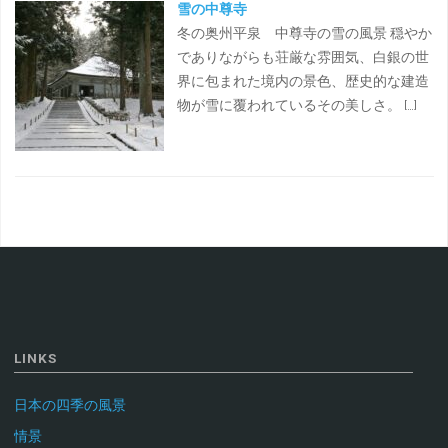
雪の中尊寺
冬の奥州平泉 中尊寺の雪の風景 穏やか
でありながらも荘厳な雰囲気、白銀の世
界に包まれた境内の景色、歴史的な建造
物が雪に覆われているその美しさ。 […]
LINKS
日本の四季の風景
情景