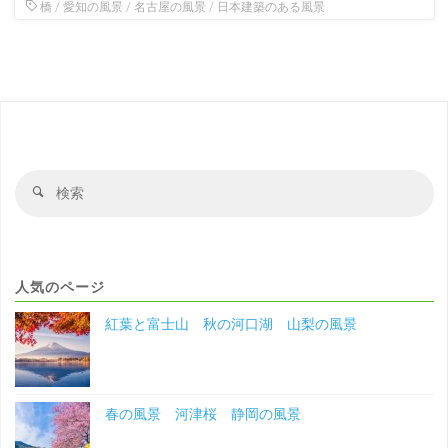
橋
/
愛知の風景
/
名古屋の風景
/
日本建築のある風景
検
検
索
索
対
象
人気のページ
紅葉と富士山 秋の河口湖 山梨の風景
春の風景 河津桜 静岡の風景