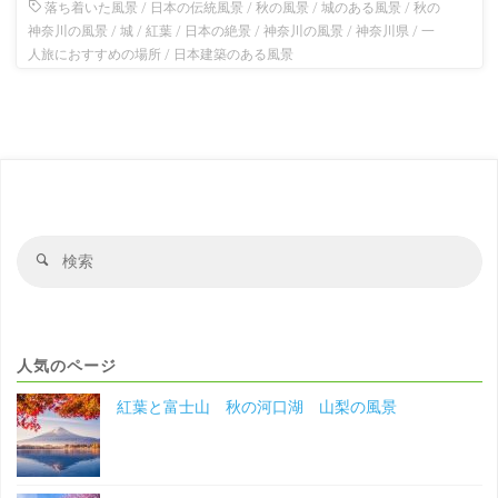
落ち着いた風景
/
日本の伝統風景
/
秋の風景
/
城のある風景
/
秋の
神奈川の風景
/
城
/
紅葉
/
日本の絶景
/
神奈川の風景
/
神奈川県
/
一
人旅におすすめの場所
/
日本建築のある風景
検
検
索
索
対
象
人気のページ
紅葉と富士山 秋の河口湖 山梨の風景