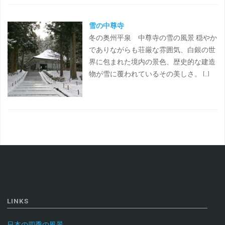
雪の中尊寺
冬の奥州平泉 中尊寺の雪の風景 穏やか
でありながらも荘厳な雰囲気、白銀の世
界に包まれた境内の景色、歴史的な建造
物が雪に覆われているその美しさ。 […]
LINKS
日本の四季の風景