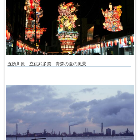
五所川原 立佞武多祭 青森の夏の風景