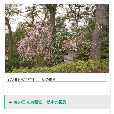
春の稲毛浅間神社 千葉の風景
⇒
春の日光東照宮 栃木の風景