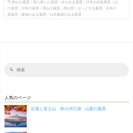
静かな風景
/
落ち着いた風景
/
水のある風景
/
日本の伝統風景
/
山
の風景
/
日本の絶景
/
岡山の風景
/
岡山県
/
ほっとする風景
/
日本の
原風景
/
建物のある風景
/
日本建築のある風景
検
検
索
索
対
象
人気のページ
紅葉と富士山 秋の河口湖 山梨の風景