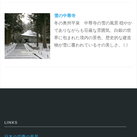
雪の中尊寺
冬の奥州平泉 中尊寺の雪の風景 穏やか
でありながらも荘厳な雰囲気、白銀の世
界に包まれた境内の景色、歴史的な建造
物が雪に覆われているその美しさ。 […]
LINKS
日本の四季の風景