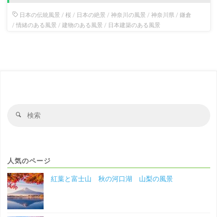
日本の伝統風景
/
桜
/
日本の絶景
/
神奈川の風景
/
神奈川県
/
鎌倉
/
情緒のある風景
/
建物のある風景
/
日本建築のある風景
検
検
索
索
対
象
人気のページ
紅葉と富士山 秋の河口湖 山梨の風景