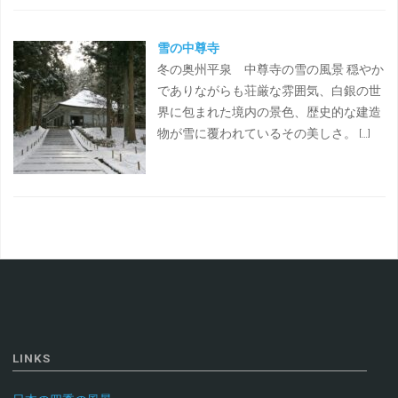
雪の中尊寺
冬の奥州平泉 中尊寺の雪の風景 穏やか
でありながらも荘厳な雰囲気、白銀の世
界に包まれた境内の景色、歴史的な建造
物が雪に覆われているその美しさ。 […]
LINKS