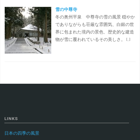
雪の中尊寺
冬の奥州平泉 中尊寺の雪の風景 穏やか
でありながらも荘厳な雰囲気、白銀の世
界に包まれた境内の景色、歴史的な建造
物が雪に覆われているその美しさ。 […]
LINKS
日本の四季の風景