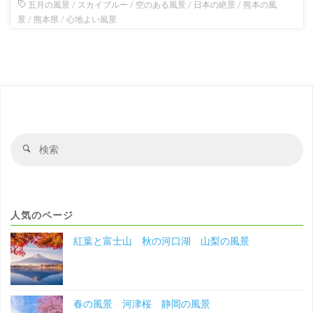
五月の風景
/
スカイブルー
/
空のある風景
/
日本の絶景
/
熊本の風
景
/
熊本県
/
心地よい風景
検
検
索
索
対
象
人気のページ
紅葉と富士山 秋の河口湖 山梨の風景
春の風景 河津桜 静岡の風景