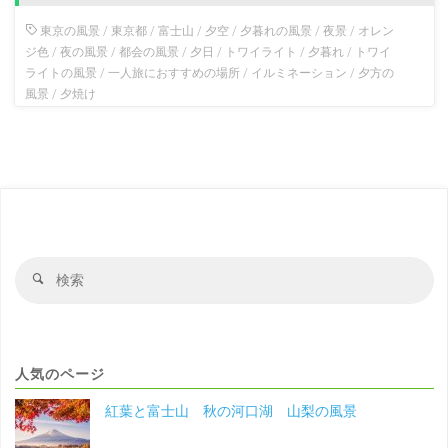
東京の風景
/
東京都
/
富士山
/
夕空
/
夕暮れの風景
/
夜景
/
オレン
ジ色
/
夜の風景
/
都会の風景
/
夕日
/
トワイライト
/
夕暮れ
/
トワイ
ライトの風景
/
一人旅におすすめの場所
/
イルミネーション
/
夕方の
風景
/
夕焼け
検
検
索
索
対
象
人気のページ
紅葉と富士山 秋の河口湖 山梨の風景