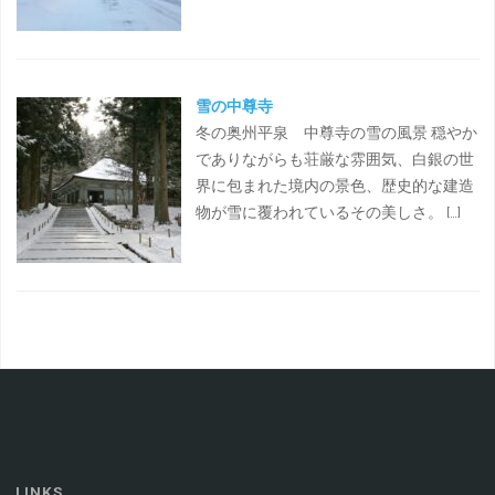
雪の中尊寺
冬の奥州平泉 中尊寺の雪の風景 穏やか
でありながらも荘厳な雰囲気、白銀の世
界に包まれた境内の景色、歴史的な建造
物が雪に覆われているその美しさ。 […]
LINKS