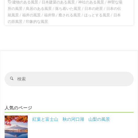
建物のある風景
/
日本建築のある風景
/
神社のある風景
/
神聖な場
所の風景
/
鳥居のある風景
/
落ち着いた風景
/
日本の絶景
/
日本の伝
統風景
/
福井の風景
/
福井県
/
癒される風景
/
ほっとする風景
/
日本
の原風景
/
印象的な風景
検
検
索
索
対
象
人気のページ
紅葉と富士山 秋の河口湖 山梨の風景