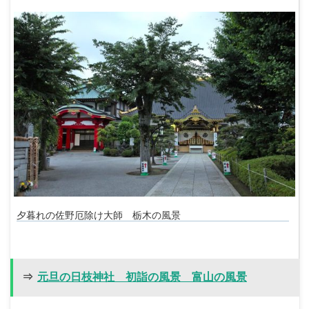
夕暮れの佐野厄除け大師 栃木の風景
⇒
元旦の日枝神社 初詣の風景 富山の風景