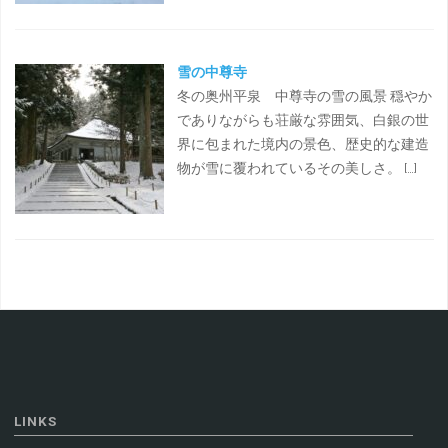
雪の中尊寺
冬の奥州平泉 中尊寺の雪の風景 穏やか
でありながらも荘厳な雰囲気、白銀の世
界に包まれた境内の景色、歴史的な建造
物が雪に覆われているその美しさ。 […]
LINKS