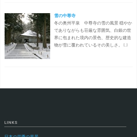
雪の中尊寺
冬の奥州平泉 中尊寺の雪の風景 穏やか
でありながらも荘厳な雰囲気、白銀の世
界に包まれた境内の景色、歴史的な建造
物が雪に覆われているその美しさ。 […]
LINKS
日本の四季の風景