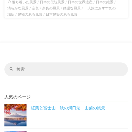
落ち着いた風景
/
日本の伝統風景
/
日本の世界遺産
/
日本の絶景
/
清らかな風景
/
奈良
/
奈良の風景
/
静謐な風景
/
一人旅におすすめの
場所
/
建物のある風景
/
日本建築のある風景
検
検
索
索
対
象
人気のページ
紅葉と富士山 秋の河口湖 山梨の風景