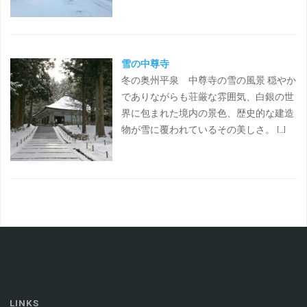
雪の中尊寺
冬の奥州平泉 中尊寺の雪の風景 穏やか
でありながらも荘厳な雰囲気、白銀の世
界に包まれた境内の景色、歴史的な建造
物が雪に覆われているその美しさ。 […]
LINKS