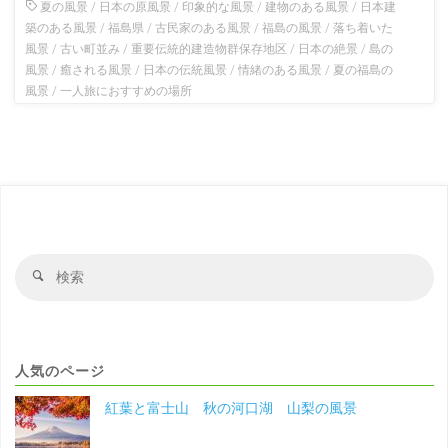
夏の風景
/
日本の原風景
/
印象的な風景
/
建物のある風景
/
日本建
築のある風景
/
福島県
/
古民家のある風景
/
福島の風景
/
落ち着いた
風景
/
古い町並み
/
重要伝統的建造物群保存地区
/
日本の絶景
/
島の
風景
/
癒される風景
/
日本の伝統風景
/
情緒のある風景
/
夏の福島の
風景
/
一人旅におすすめの場所
検
検
索
索
対
象
人気のページ
紅葉と富士山 秋の河口湖 山梨の風景