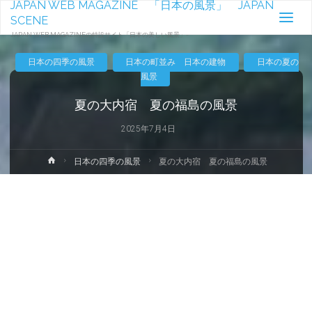
JAPAN WEB MAGAZINE 「日本の風景」 JAPAN
SCENE
JAPAN WEB MAGAZINEの特設サイト「日本の美しい風景」-
日本の四季の風景
日本の町並み 日本の建物
日本の夏の
風景
夏の大内宿 夏の福島の風景
2025年7月4日
ホ
日本の四季の風景
夏の大内宿 夏の福島の風景
ー
ム