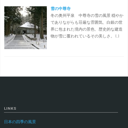
雪の中尊寺
冬の奥州平泉 中尊寺の雪の風景 穏やか
でありながらも荘厳な雰囲気、白銀の世
界に包まれた境内の景色、歴史的な建造
物が雪に覆われているその美しさ。 […]
LINKS
日本の四季の風景