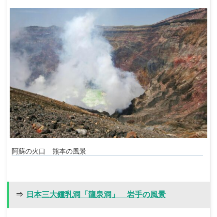
阿蘇の火口 熊本の風景
⇒
日本三大鍾乳洞「龍泉洞」 岩手の風景