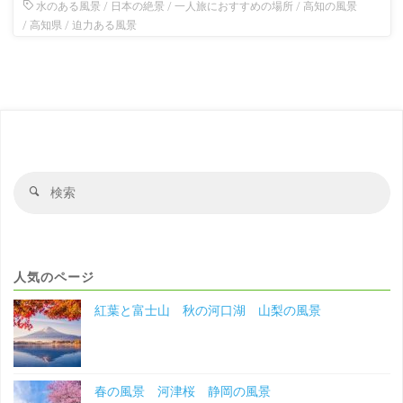
水のある風景
/
日本の絶景
/
一人旅におすすめの場所
/
高知の風景
/
高知県
/
迫力ある風景
検
検
索
索
対
象
人気のページ
紅葉と富士山 秋の河口湖 山梨の風景
春の風景 河津桜 静岡の風景