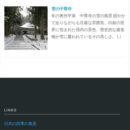
雪の中尊寺
冬の奥州平泉 中尊寺の雪の風景 穏やか
でありながらも荘厳な雰囲気、白銀の世
界に包まれた境内の景色、歴史的な建造
物が雪に覆われているその美しさ。 […]
LINKS
日本の四季の風景