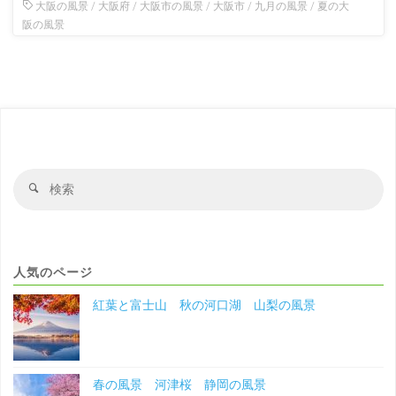
大阪の風景
/
大阪府
/
大阪市の風景
/
大阪市
/
九月の風景
/
夏の大
阪の風景
検
検
索
索
対
象
人気のページ
紅葉と富士山 秋の河口湖 山梨の風景
春の風景 河津桜 静岡の風景