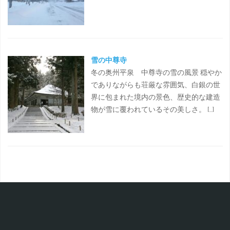
雪の中尊寺
冬の奥州平泉 中尊寺の雪の風景 穏やか
でありながらも荘厳な雰囲気、白銀の世
界に包まれた境内の景色、歴史的な建造
物が雪に覆われているその美しさ。 […]