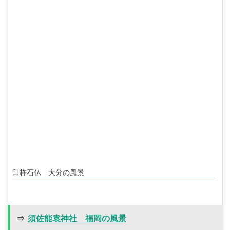
臼杵石仏 大分の風景
⇒
須佐能袁神社 福岡の風景