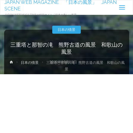
JAPAN WEB MAGAZINE 「日本の風景」 JAPAN
SCENE
JAPAN WEB MAGAZINEの特設サイト「日本の美しい風景」-
日本の情景
三重塔と那智の滝 熊野古道の風景 和歌山の
風景
2009年10月25日
ホ
日本の情景
三重塔と那智の滝 熊野古道の風景 和歌山の風
ー
景
ム