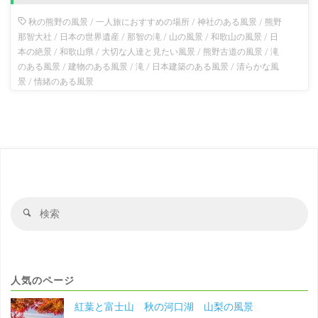
秋の熊野の風景
/
一人旅におすすめの場所
/
神社のある風景
/
熊野
那智大社
/
日本の世界遺産
/
那智の滝
/
山の風景
/
和歌山の風景
/
日
本の絶景
/
和歌山県
/
大切な人達と見たい風景
/
熊野古道の風景
/
滝
のある風景
/
建物のある風景
/
滝
/
日本建築のある風景
/
清らかな風
景
/
情緒のある風景
検
検
索
索
対
象
人気のページ
紅葉と富士山 秋の河口湖 山梨の風景