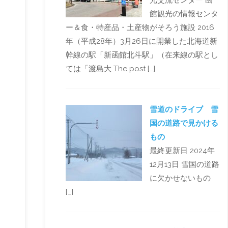
光交流センター 函
館観光の情報センタ
ー＆食・特産品・土産物がそろう施設 2016
年（平成28年）3月26日に開業した北海道新
幹線の駅「新函館北斗駅」（在来線の駅とし
ては「渡島大 The post […]
雪道のドライブ 雪
国の道路で見かける
もの
最終更新日 2024年
12月13日 雪国の道路
に欠かせないもの
[…]