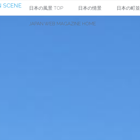
 SCENE
コ
日本の風景 TOP
日本の情景
日本の町
JAPAN WEB MAGAZINE HOME
ン
テ
ン
ツ
へ
ス
キ
ッ