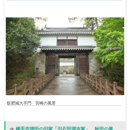
飫肥城大手門 宮崎の風景
⇒
横手市増田の旧家「旧石田理吉家」 秋田の風