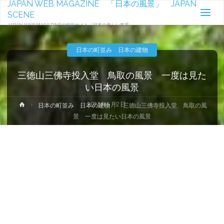
JAPAN WEB MAGAZINE 「日本の風景」 JAPAN
SCENE
JAPAN WEB MAGAZINEの特設サイト「日本の美しい風景」-
日本の町並み 日本の建物
三徳山三佛寺投入堂 鳥取の風景 一度は見た
い日本の風景
2025年5月2日
ホ
日本の町並み 日本の建物
三徳山三佛寺投入堂 鳥取の風
ー
景 一度は見たい日本の風景
ム