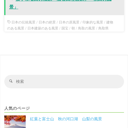
景」
日本の伝統風景
/
日本の絶景
/
日本の原風景
/
印象的な風景
/
建物
のある風景
/
日本建築のある風景
/
国宝
/
朝
/
鳥取の風景
/
鳥取県
検
検
索
索
対
象
人気のページ
紅葉と富士山 秋の河口湖 山梨の風景