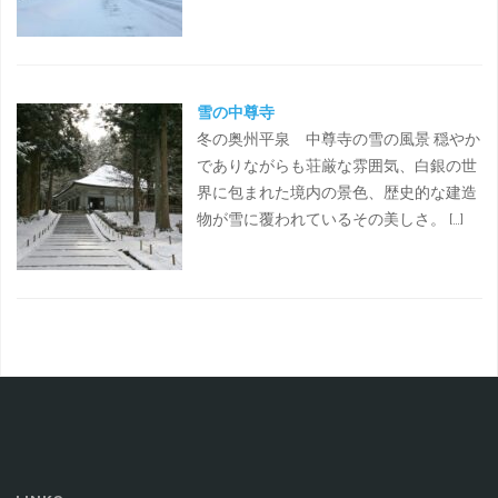
雪の中尊寺
冬の奥州平泉 中尊寺の雪の風景 穏やか
でありながらも荘厳な雰囲気、白銀の世
界に包まれた境内の景色、歴史的な建造
物が雪に覆われているその美しさ。 […]