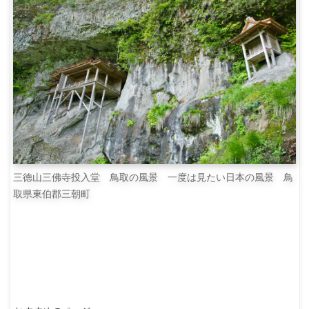
三徳山三佛寺投入堂 鳥取の風景 一度は見たい日本の風景 鳥
取県東伯郡三朝町