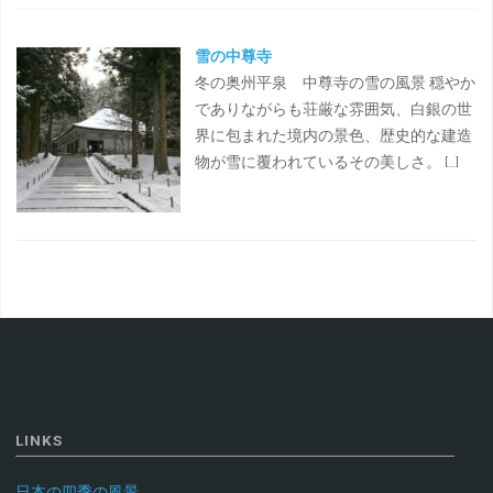
雪の中尊寺
冬の奥州平泉 中尊寺の雪の風景 穏やか
でありながらも荘厳な雰囲気、白銀の世
界に包まれた境内の景色、歴史的な建造
物が雪に覆われているその美しさ。 […]
LINKS
日本の四季の風景