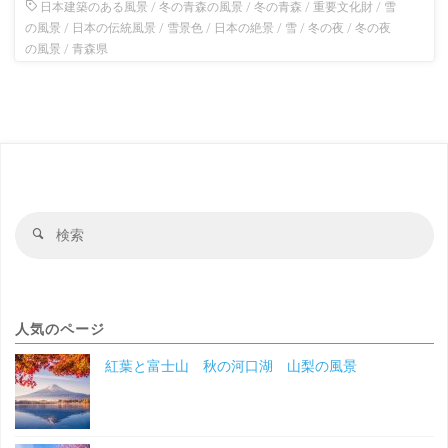
日本建築のある風景
/
冬の青森の風景
/
冬の青森
/
重要文化財
/
雪
の風景
/
日本の伝統風景
/
雪景色
/
日本の絶景
/
雪
/
冬の夜
/
冬の夜
の風景
/
青森県
検
検
索
索
対
象
人気のページ
紅葉と富士山 秋の河口湖 山梨の風景