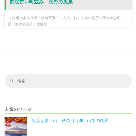
的な古い町並み 長野の風景
鉄道のある風景
/
鉄道写真
/
一人旅におすすめの場所
/
穏やかな風
景
/
佐賀の風景
/
佐賀県
検
検
索
索
対
象
人気のページ
紅葉と富士山 秋の河口湖 山梨の風景