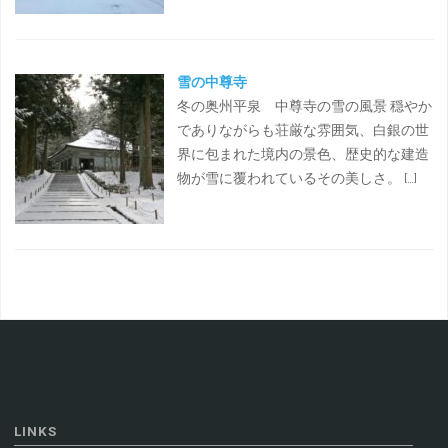
雪の中尊寺
冬の奥州平泉 中尊寺の雪の風景 穏やか
でありながらも荘厳な雰囲気、白銀の世
界に包まれた境内の景色、歴史的な建造
物が雪に覆われているその美しさ。 […]
LINKS