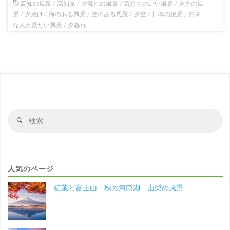
高知の風景
/
高知県
/
夕暮れの風景
/
気持ちのいい風景
/
夕方の風
景
/
夕焼け
/
海のある風景
/
空のある風景
/
夕空
/
日本の絶景
/
好き
な人と見たい風景
/
夕暮れ
検
検
索
索
対
象
人気のページ
紅葉と富士山 秋の河口湖 山梨の風景