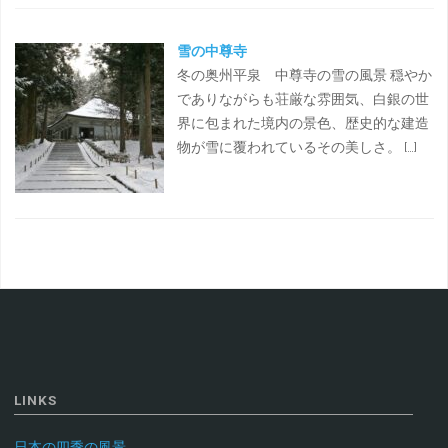
雪の中尊寺
冬の奥州平泉 中尊寺の雪の風景 穏やか
でありながらも荘厳な雰囲気、白銀の世
界に包まれた境内の景色、歴史的な建造
物が雪に覆われているその美しさ。 […]
LINKS
日本の四季の風景