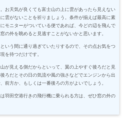
け。お天気が良くても富士山の上に雲があったら見えない
上に雲がないことを祈りましょう。条件が揃えば最高に素
席にモニターがついている便であれば、今どの辺を飛んで
つ窓の外を眺めると見逃すことがないかと思います。
っという間に通り過ぎていたりするので、その点お気をつ
出現を待つだけです。
士山が見える側だからといって、翼の上やすぐ後ろだと見
の後ろだとその日の気流や風の強さなどでエンジンから出
で、前方か、もしくは一番後ろの方がよいでしょう。
くは羽田空港行きの飛行機に乗られる方は、ぜひ窓の外の