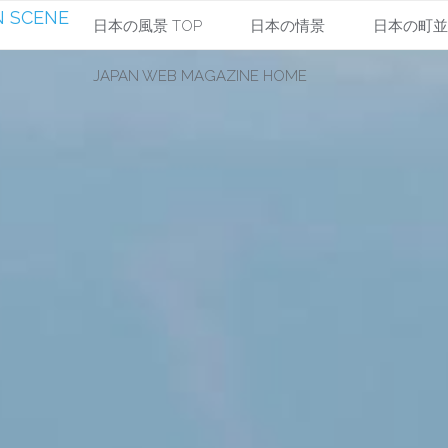
 SCENE
コ
日本の風景 TOP
日本の情景
日本の町
JAPAN WEB MAGAZINE HOME
ン
テ
ン
ツ
へ
ス
キ
ッ