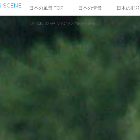
 SCENE
コ
日本の風景 TOP
日本の情景
日本の町
JAPAN WEB MAGAZINE HOME
ン
テ
ン
ツ
へ
ス
キ
ッ