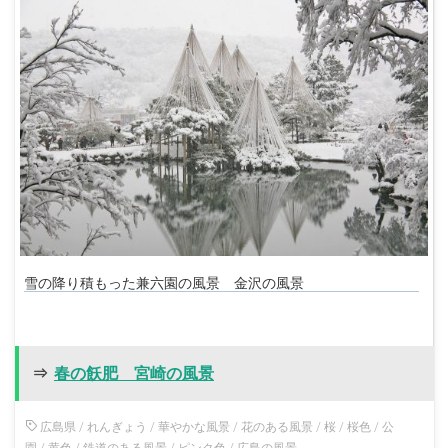
雪の降り積もった兼六園の風景 金沢の風景
⇒
春の飫肥 宮崎の風景
広島県
/
れんぎょう
/
華やかな風景
/
花のある風景
/
桜
/
桜色
/
公
園
/
黄色
/
鉄道のある風景
/
ピンク色
/
広島の風景