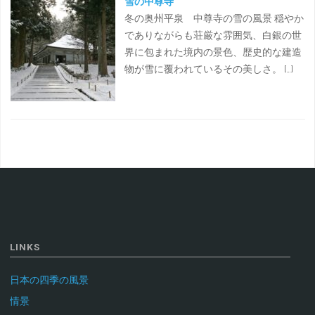
雪の中尊寺
冬の奥州平泉 中尊寺の雪の風景 穏やか
でありながらも荘厳な雰囲気、白銀の世
界に包まれた境内の景色、歴史的な建造
物が雪に覆われているその美しさ。 […]
LINKS
日本の四季の風景
情景