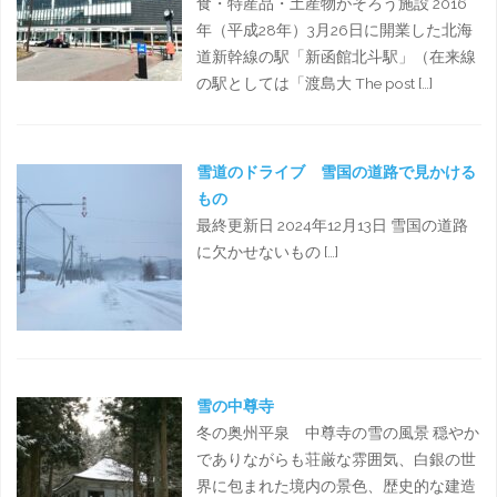
食・特産品・土産物がそろう施設 2016
年（平成28年）3月26日に開業した北海
道新幹線の駅「新函館北斗駅」（在来線
の駅としては「渡島大 The post […]
雪道のドライブ 雪国の道路で見かける
もの
最終更新日 2024年12月13日 雪国の道路
に欠かせないもの […]
雪の中尊寺
冬の奥州平泉 中尊寺の雪の風景 穏やか
でありながらも荘厳な雰囲気、白銀の世
界に包まれた境内の景色、歴史的な建造