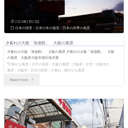
「梅
田
2023年2月23日
七
日本の情景
/
日本の冬の風景
/
日本の四季の風景
夕」
夕暮れの大阪「海遊館」 大阪の風景
大
夕暮れの大阪「海遊館」 大阪の風景 夕暮れの大阪「海遊館」 大阪
の風景 大阪府大阪市港区海岸通
阪
静かな風景
/
夕方の風景
/
大阪の風景
/
大阪府
/
夕空
/
大阪市の
の
風景
/
大阪市
/
日本の絶景
/
夕暮れ
/
穏やかな風景
"夕
Read more
風
暮
景"
れ
の
大