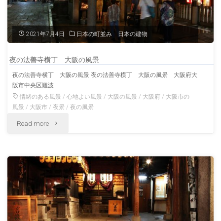
千
日
2021年7月4日
日本の町並み 日本の建物
前
夜の法善寺横丁 大阪の風景
大
夜の法善寺横丁 大阪の風景 夜の法善寺横丁 大阪の風景 大阪府大
阪市中央区難波
阪
情緒のある風景
/
心地よい風景
/
大阪の風景
/
大阪府
/
大阪市の
の
風景
/
大阪市
/
夜景
/
夜の風景
"夜
Read more
風
の
景"
法
善
寺
横