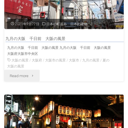
阪
「海
2021年9月22日
日本の町並み 日本の建物
遊
九月の大阪 千日前 大阪の風景
館」
九月の大阪 千日前 大阪の風景 九月の大阪 千日前 大阪の風景
大阪府大阪市中央区
大
大阪の風景
/
大阪府
/
大阪市の風景
/
大阪市
/
九月の風景
/
夏の
阪
大阪の風景
"九
Read more
の
月
風
の
景"
大
阪