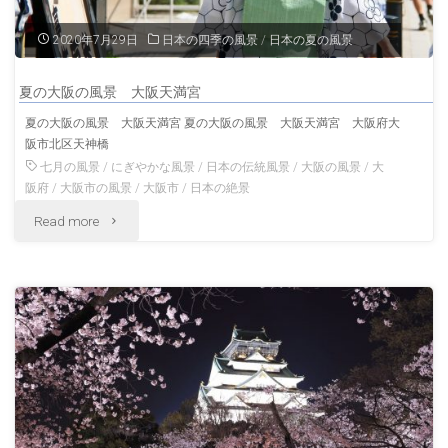
丁
2020年7月29日
日本の四季の風景
/
日本の夏の風景
大
夏の大阪の風景 大阪天満宮
阪
夏の大阪の風景 大阪天満宮 夏の大阪の風景 大阪天満宮 大阪府大
阪市北区天神橋
の
七月の風景
/
にぎやかな風景
/
日本の伝統風景
/
大阪の風景
/
大
風
阪府
/
大阪市の風景
/
大阪市
/
日本の絶景
"夏
Read more
景"
の
大
阪
の
風