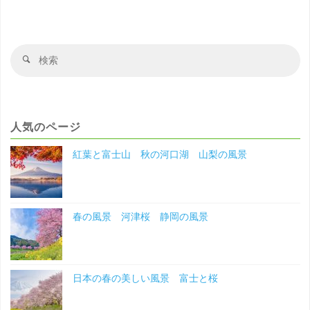
ー
景
ジ
桜
送
検
検
と
り
索
索
対
大
象
阪
人気のページ
城
紅葉と富士山 秋の河口湖 山梨の風景
大
阪
春の風景 河津桜 静岡の風景
の
風
日本の春の美しい風景 富士と桜
景"