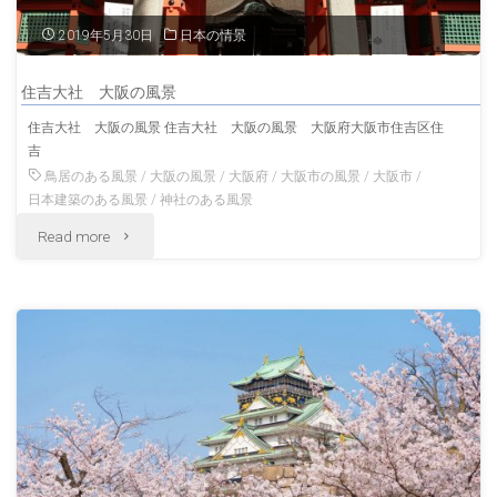
桜
2019年5月30日
日本の情景
大
住吉大社 大阪の風景
阪
住吉大社 大阪の風景 住吉大社 大阪の風景 大阪府大阪市住吉区住
吉
の
鳥居のある風景
/
大阪の風景
/
大阪府
/
大阪市の風景
/
大阪市
/
風
日本建築のある風景
/
神社のある風景
"住
Read more
景"
吉
大
社
大
阪