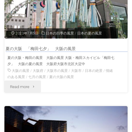
2023年7月5日
日本の四季の風景
/
日本の夏の風景
夏の大阪 「梅田七夕」 大阪の風景
夏の大阪・梅田の風景 大阪の風景 大阪・梅田スカイビル「梅田七
夕」 大阪の夏の風景 大阪府大阪市北区大淀中
大阪の風景
/
大阪府
/
大阪市の風景
/
大阪市
/
日本の絶景
/
情緒
のある風景
/
七月の風景
/
夏の大阪の風景
"夏
Read more
の
大
阪