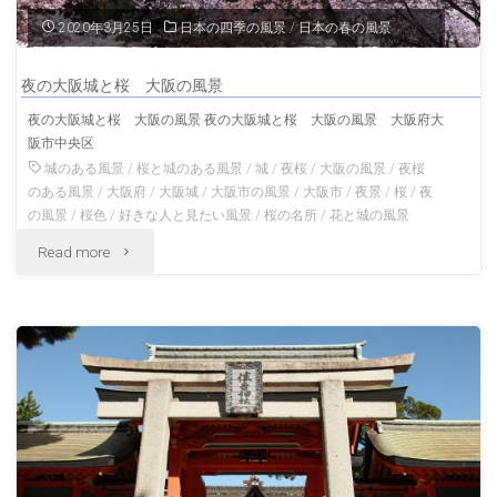
景
2020年3月25日
日本の四季の風景
/
日本の春の風景
大
夜の大阪城と桜 大阪の風景
阪
夜の大阪城と桜 大阪の風景 夜の大阪城と桜 大阪の風景 大阪府大
阪市中央区
天
城のある風景
/
桜と城のある風景
/
城
/
夜桜
/
大阪の風景
/
夜桜
満
のある風景
/
大阪府
/
大阪城
/
大阪市の風景
/
大阪市
/
夜景
/
桜
/
夜
の風景
/
桜色
/
好きな人と見たい風景
/
桜の名所
/
花と城の風景
宮"
"夜
Read more
の
大
阪
城
と