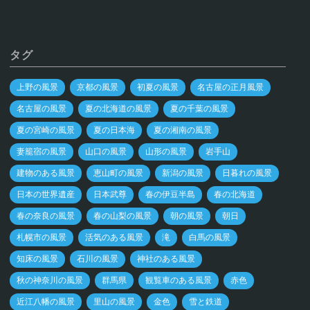
タグ
上野の風景
京都の風景
初夏の風景
名古屋の正月風景
名古屋の風景
夏の北海道の風景
夏の千葉の風景
夏の宮崎の風景
夏の日本海
夏の湘南の風景
妻籠宿の風景
山口の風景
山形の風景
岩手山
建物のある風景
恵山町の風景
新潟の風景
日暮れの風景
日本の世界遺産
日本武尊
春の伊豆半島
春の北海道
春の奈良の風景
春の山梨の風景
朝の風景
朝日
札幌市の風景
活気のある風景
滝
白馬の風景
知床の風景
石川の風景
神社のある風景
秋の神奈川の風景
群馬県
観覧車のある風景
赤色
近江八幡の風景
里山の風景
金色
雪と鉄道