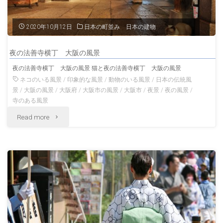
丁
2020年10月12日
日本の町並み 日本の建物
大
夜の法善寺横丁 大阪の風景
阪
夜の法善寺横丁 大阪の風景 猫と夜の法善寺横丁 大阪の風景
の
ネコのいる風景
/
印象的な風景
/
動物のいる風景
/
日本の伝統風
景
/
大阪の風景
/
大阪府
/
大阪市の風景
/
大阪市
/
夜景
/
夜の風景
/
風
寺のある風景
"夜
Read more
景"
の
法
善
寺
横