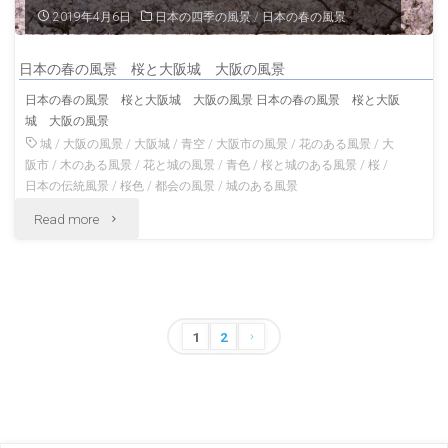
の
2019年4月6日
日本の四季の風景
/
日本の春の風景
風
日本の春の風景 桜と大阪城 大阪の風景
景"
日本の春の風景 桜と大阪城 大阪の風景 日本の春の風景 桜と大阪
城 大阪の風景
城
/
大阪の風景
/
大阪城
/
青空
/
大阪市の風景
/
花のある風景
/
大
阪市
/
木のある風景
/
花と城の風景
/
青色
/
桜と城のある風景
/
桜
/
日本の伝統風景
/
桜色
/
都会の風景
/
城のある風景
"日
Read more
本
の
春
投
1
2
稿
の
の
風
ペ