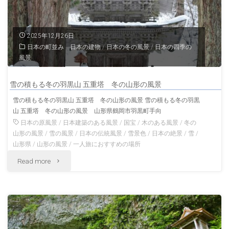
2025年12月26日
日本の町並み 日本の建物
/
日本の冬の風景
/
日本の四季の
風景
雪の積もる冬の羽黒山 五重塔 冬の山形の風景
雪の積もる冬の羽黒山 五重塔 冬の山形の風景 雪の積もる冬の羽黒
山 五重塔 冬の山形の風景 山形県鶴岡市羽黒町手向
日本の原風景
/
日本建築のある風景
/
国宝
/
木のある風景
/
冬の
山形の風景
/
雪の風景
/
日本の伝統風景
/
雪景色
/
日本の絶景
/
雪
/
山形県
/
山形の風景
/
一人旅におすすめの場所
"雪
Read more
の
積
も