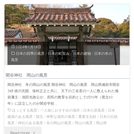
「松
江
城」
島
2024年1月14日
日本の四季の風景
/
日本の町並み 日本の建物
/
日本の冬の
根
風景
の
閑谷神社 岡山の風景
風
閑谷神社 冬の岡山の風景 閑谷神社 岡山の風景 岡山県備前市閑谷
748 徳川光圀、保科正之と共に、天下の三名君の一人に数えられた備
景"
前藩主・池田光政公が、庶民の教育を目的として1670年（寛文10
年）に設立したのが閑谷学校 …
ほっとする風景
/
一人旅におすすめの場所
/
日本の原風景
/
日本
建築のある風景
/
国宝
/
神聖な場所の風景
/
重要文化財
/
日本の伝統
風景
/
神社のある風景
/
冬の岡山の風景
/
岡山の風景
/
岡山県
"閑
Read more