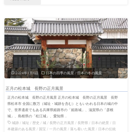
谷
神
社
岡
山
の
2024年1月6日
日本の四季の風景
/
日本の冬の風景
風
正月の松本城 長野の正月風景
景"
正月の松本城 長野の正月風景 正月の松本城 長野の正月風景 長野
県松本市 全国に数万（城址・城跡を含む）ともいわれる日本の城の中
で、世界遺産でもある兵庫県姫路市の「姫路城」、滋賀県の「彦根
城」、島根県の「松江城」、愛知県 …
城跡
/
城址
/
歴史
/
城
/
長野の正月風景
/
長野県
/
日本の絶景
/
日
本建築のある風景
/
国宝
/
一月の風景
/
落ち着いた風景
/
日本の伝統