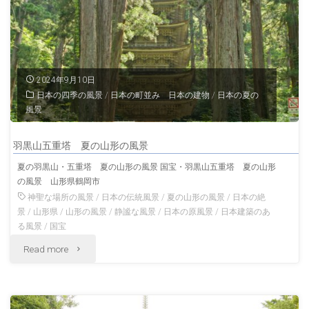
隆
景"
寺
奈
2024年9月10日
日本の四季の風景
/
日本の町並み 日本の建物
/
日本の夏の
良
風景
の
羽黒山五重塔 夏の山形の風景
秋
夏の羽黒山・五重塔 夏の山形の風景 国宝・羽黒山五重塔 夏の山形
の風景 山形県鶴岡市
の
神聖な場所の風景
/
日本の伝統風景
/
夏の山形の風景
/
日本の絶
風
景
/
山形県
/
山形の風景
/
静謐な風景
/
日本の原風景
/
日本建築のあ
る風景
/
国宝
景"
"羽
Read more
黒
山