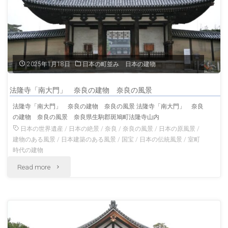
山
佛
形
寺
の
投
2025年1月18日
日本の町並み 日本の建物
風
入
景"
法隆寺「南大門」 奈良の建物 奈良の風景
堂
法隆寺「南大門」 奈良の建物 奈良の風景 法隆寺「南大門」 奈良
の建物 奈良の風景 奈良県生駒郡斑鳩町法隆寺山内
鳥
日本の世界遺産
/
日本の絶景
/
奈良
/
奈良の風景
/
日本の原風景
/
取
建物のある風景
/
日本建築のある風景
/
国宝
/
日本の伝統風景
/
室町
時代の建物
の
"法
Read more
風
隆
景
寺
一
「南