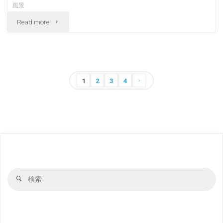
風景
"正
Read more
月
の
松
投
1
2
3
4
稿
本
の
城
ペ
ー
長
ジ
野
送
検
検
の
り
索
索
対
正
象
月