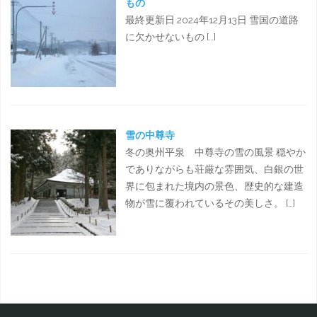
もの
最終更新日 2024年12月13日 雪国の道路
に欠かせないもの […]
雪の中尊寺
冬の奥州平泉 中尊寺の雪の風景 穏やか
でありながらも荘厳な雰囲気、白銀の世
界に包まれた境内の景色、歴史的な建造
物が雪に覆われているその美しさ。 […]