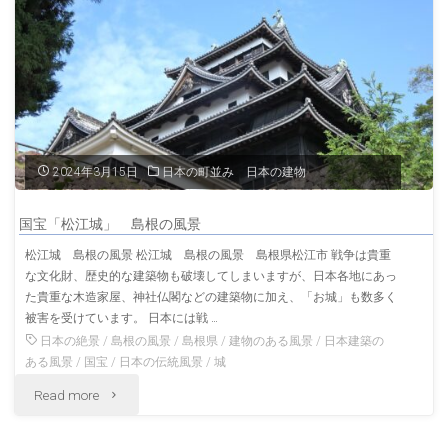
興
福
寺
奈
2024年3月15日
日本の町並み 日本の建物
良
国宝「松江城」 島根の風景
の
松江城 島根の風景 松江城 島根の風景 島根県松江市 戦争は貴重
な文化財、歴史的な建築物も破壊してしまいますが、日本各地にあっ
風
た貴重な木造家屋、神社仏閣などの建築物に加え、「お城」も数多く
景"
被害を受けています。 日本には戦 …
日本の絶景
/
島根の風景
/
島根県
/
建物のある風景
/
日本建築の
ある風景
/
国宝
/
日本の伝統風景
/
城
"国
Read more
宝