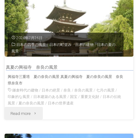
五
重
塔
2024年7月26日
日本の四季の風景
/
日本の町並み 日本の建物
/
日本の夏の
夏
風景
の
真夏の興福寺 奈良の風景
山
興福寺三重塔 夏の奈良の風景 真夏の興福寺 夏の奈良の風景 奈良
県奈良市
形
鎌倉時代の建物
/
日本の絶景
/
奈良
/
奈良の風景
/
七月の風景
/
の
印象的な風景
/
日本建築のある風景
/
国宝
/
重要文化財
/
日本の伝統
風景
/
夏の奈良の風景
/
日本の世界遺産
風
"真
Read more
景"
夏
の