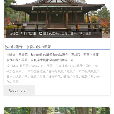
度
大
は
門」
見
奈
2024年11月23日
日本の四季の風景
/
日本の秋の風景
た
良
い
秋の法隆寺 奈良の秋の風景
の
法隆寺・三経院 秋の奈良の風景 秋の法隆寺 三経院・西室と紅葉
日
奈良の秋の風景 奈良県生駒郡斑鳩町法隆寺山内
建
日本の原風景
/
建物のある風景
/
日本建築のある風景
/
国宝
/
穏
本
物
やかな風景
/
日本の世界遺産
/
静かな風景
/
紅葉
/
日本の伝統風景
/
日本の絶景
/
秋の風景
/
奈良
/
鎌倉時代の建物
/
奈良の風景
/
秋の奈
の
奈
良の風景
風
"秋
Read more
良
景"
の
の
法
風