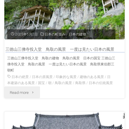
る
冬
の
2025年5月2日
日本の町並み 日本の建物
羽
三徳山三佛寺投入堂 鳥取の風景 一度は見たい日本の風景
黒
三徳山三佛寺投入堂 鳥取の建物 鳥取の風景 日本の国宝 三徳山三
佛寺投入堂 鳥取の風景 一度は見たい日本の風景 鳥取県東伯郡三
山
朝町
五
日本の絶景
/
日本の原風景
/
印象的な風景
/
建物のある風景
/
日
本建築のある風景
/
国宝
/
朝
/
鳥取の風景
/
鳥取県
/
日本の伝統風景
重
"三
Read more
塔
徳
冬
山
の
三