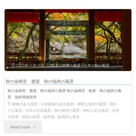
の
井
若
の
狭
神
熊
社
川
福
宿
井
2025年11月14日
日本の四季の風景
/
日本の秋の風景
熊
の
秋の金崎宮 敦賀 秋の福井の風景
川
風
秋の金崎宮 敦賀 秋の福井の風景 秋の金崎宮 敦賀 秋の福井の風
景 福井県敦賀市
番
景"
建物のある風景
/
日本建築のある風景
/
神聖な場所の風景
/
穏や
所
かな風景
/
日本の伝統風景
/
秋の福井の風景
/
神社のある風景
/
日本
の絶景
/
福井の風景
/
福井県
/
叙情的な風景
冬
"秋
Read more
の