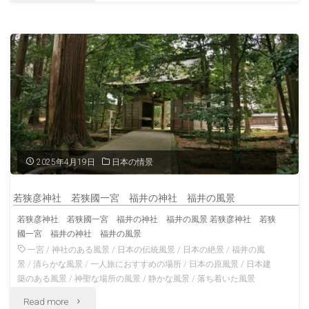
風
前
景"
海
岸
の
家
並
2025年4月19日
日本の情景
み
若狭彦神社 若狭國一宮 福井の神社 福井の風景
福
若狭彦神社 若狭國一宮 福井の神社 福井の風景 若狭彦神社 若狭
國一宮 福井の神社 福井の風景
井
一宮
/
神社のある風景
/
日本の伝統風景
/
日本の絶景
/
福井の風
の
景
/
清らかな風景
/
一人旅におすすめの場所
/
日本の原風景
/
日本建
築のある風景
/
神聖な場所の風景
/
静かな風景
/
落ち着いた風景
風
"若
Read more