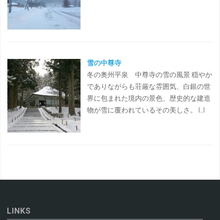
雪の中尊寺
冬の奥州平泉 中尊寺の雪の風景 穏やか
でありながらも荘厳な雰囲気、白銀の世
界に包まれた境内の景色、歴史的な建造
物が雪に覆われているその美しさ。 […]
LINKS