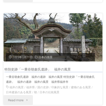
景"
狭
彦
神
社
若
狭
2025年3月21日
日本の情景
國
特別史跡「一乗谷朝倉氏遺跡」 福井の風景
一
一乗谷朝倉氏遺跡 福井の遺跡 福井の風景 特別史跡「一乗谷朝倉氏
遺跡」 福井の遺跡 福井の風景 福井県福井市
宮
福井の風景
/
福井県
/
国の史跡
/
印象的な風景
/
建物のある風景
/
福
日本建築のある風景
/
朝
/
日本の伝統風景
"特
Read more
井