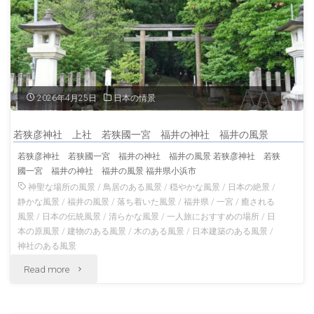
社
福
井
の
2026年4月25日
日本の情景
神
若狭彦神社 上社 若狭國一宮 福井の神社 福井の風景
社
若狭彦神社 若狭國一宮 福井の神社 福井の風景 若狭彦神社 若狭
國一宮 福井の神社 福井の風景 福井県小浜市
福
神聖な場所の風景
/
鳥居のある風景
/
穏やかな風景
/
日本の絶景
/
井
静かな風景
/
福井の風景
/
落ち着いた風景
/
福井県
/
一宮
/
癒される
風景
/
日本の伝統風景
/
清らかな風景
/
一人旅におすすめの場所
/
日
の
本の原風景
/
建物のある風景
/
木のある風景
/
日本建築のある風景
/
神社のある風景
風
"若
Read more
景"
狭