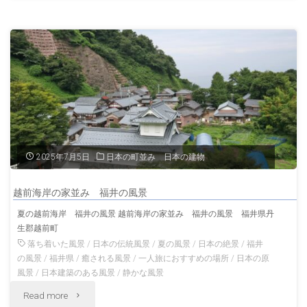
美
景"
神
社
福
井
の
2025年7月5日
日本の町並み 日本の建物
神
越前海岸の家並み 福井の風景
社
夏の越前海岸 福井の風景 越前海岸の家並み 福井の風景 福井県丹
生郡越前町
福
落ち着いた風景
/
日本の伝統風景
/
夏の風景
/
日本の絶景
/
福井
井
の風景
/
福井県
/
癒される風景
/
一人旅におすすめの場所
/
日本の原
風景
/
日本建築のある風景
/
静かな風景
の
"越
Read more