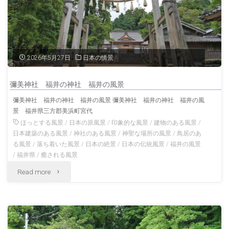
2026年5月27日
日本の情景
彌美神社 福井の神社 福井の風景
彌美神社 福井の神社 福井の風景 彌美神社 福井の神社 福井の風
景 福井県三方郡美浜町宮代
ほっとする風景
/
日本の原風景
/
印象的な風景
/
建物のある風景
/
日本建築のある風景
/
神社のある風景
/
神聖な場所の風景
/
鳥居のあ
る風景
/
落ち着いた風景
/
日本の絶景
/
日本の伝統風景
/
福井の風景
/
福井県
/
癒される風景
"彌
Read more
美
神