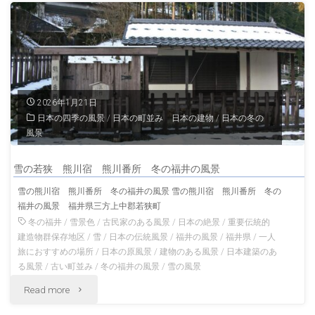
彦
神
社
上
2026年1月21日
日本の四季の風景
/
日本の町並み 日本の建物
/
日本の冬の
社
風景
若
雪の若狭 熊川宿 熊川番所 冬の福井の風景
狭
雪の熊川宿 熊川番所 冬の福井の風景 雪の熊川宿 熊川番所 冬の
福井の風景 福井県三方上中郡若狭町
國
冬の福井
/
雪景色
/
古民家のある風景
/
日本の絶景
/
重要伝統的
一
建造物群保存地区
/
雪
/
日本の伝統風景
/
福井の風景
/
福井県
/
一人
旅におすすめの場所
/
日本の原風景
/
建物のある風景
/
日本建築のあ
宮
る風景
/
古い町並み
/
冬の福井の風景
/
雪の風景
"雪
Read more
福