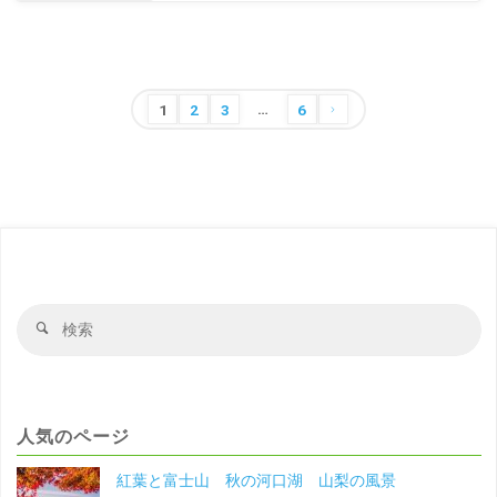
福
の
井
東
の
…
尋
投
1
2
3
6
風
稿
坊
の
景"
三
ペ
ー
月
ジ
の
送
検
検
福
り
索
索
対
井
象
の
人気のページ
風
紅葉と富士山 秋の河口湖 山梨の風景