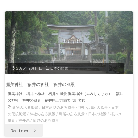
の
福
金
井
崎
の
宮
風
敦
景"
賀
2025年9月11日
日本の情景
秋
彌美神社 福井の神社 福井の風景
の
彌美神社 福井の神社 福井の風景 彌美神社（みみじんじゃ） 福井
の神社 福井の風景 福井県三方郡美浜町宮代
福
建物のある風景
/
日本建築のある風景
/
神聖な場所の風景
/
日本
井
の伝統風景
/
神社のある風景
/
鳥居のある風景
/
日本の絶景
/
福井の
風景
/
福井県
/
情緒のある風景
の
"彌
Read more
風