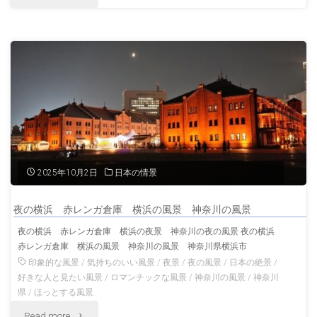
倉
方
の
の
風
横
景
浜
神
赤
奈
レ
2025年10月2日
日本の情景
川
ン
夜の横浜 赤レンガ倉庫 横浜の風景 神奈川の風景
の
ガ
夜の横浜 赤レンガ倉庫 横浜の夜景 神奈川の夜の風景 夜の横浜
風
赤レンガ倉庫 横浜の風景 神奈川の風景 神奈川県横浜市
倉
印象的な風景
/
気持ちのいい風景
/
夜景
/
夜の風景
/
日本の絶景
/
景 "
庫
好きな人と見たい風景
/
ロマンチックな風景
/
神奈川の風景
/
神奈川
県
/
ほっとする風景
の
"夜
Read more