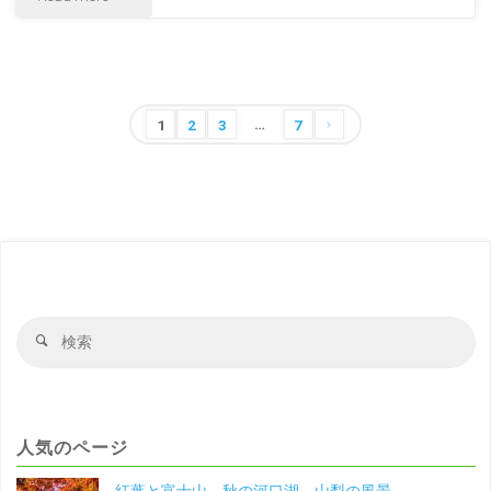
神
景"
長
奈
寺
川
…
鎌
投
1
2
3
7
の
稿
倉
風
の
の
景"
ペ
ー
風
ジ
景
送
検
検
神
り
索
索
対
奈
象
川
人気のページ
の