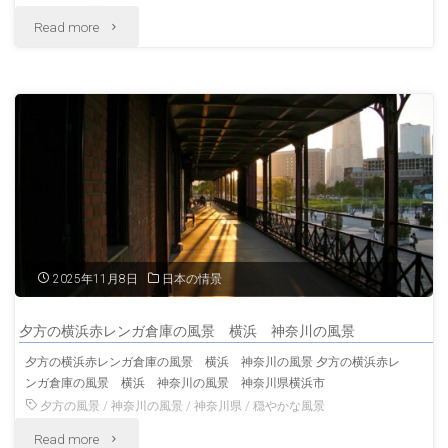
山
"明
Read more
山
の
月
神
あ
院
奈
る
の
川
風
紅
の
景"
葉
風
風
景"
2025年11月8日
日本の情景
景
夕方の横浜赤レンガ倉庫の風景 横浜 神奈川の風景
秋
夕方の横浜赤レンガ倉庫の風景 横浜 神奈川の風景 夕方の横浜赤レ
ンガ倉庫の風景 横浜 神奈川の風景 神奈川県横浜市
の
夕方の風景
/
神奈川の風景
/
神奈川県
/
穏やかな風景
鎌
"夕
Read more