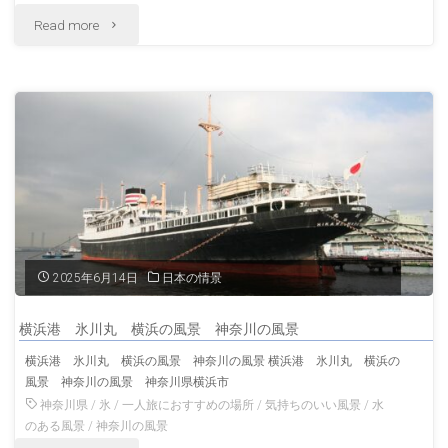
"夏
Read more
の
の
風
湘
景
南
神
夕
奈
焼
川
け
の
2025年6月14日
日本の情景
の
風
横浜港 氷川丸 横浜の風景 神奈川の風景
江
景"
横浜港 氷川丸 横浜の風景 神奈川の風景 横浜港 氷川丸 横浜の
風景 神奈川の風景 神奈川県横浜市
の
神奈川県
/
氷
/
一人旅におすすめの場所
/
気持ちのいい風景
/
水
島
のある風景
/
神奈川の風景