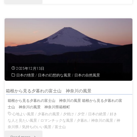
涌
橋
谷
湘
か
南・
ら
七
眺
里
2025年12月13日
め
ガ
日本の情景
/
日本の幻想的な風景
/
日本の自然風景
る
浜
箱根から見る夕暮れの富士山 神奈川の風景
夕
夏
箱根から見る夕暮れの富士山 神奈川の風景 箱根から見る夕暮れの富
士山 神奈川の風景 神奈川県箱根町
暮
の
心地よい風景
/
夕暮れの風景
/
夕焼け
/
夕空
/
日本の絶景
/
好き
れ
な人と見たい風景
/
ロマンチックな風景
/
夕暮れ
/
神奈川の風景
/
神
神
奈川県
/
気持ちのいい風景
/
富士山
の
奈
"箱
Read more