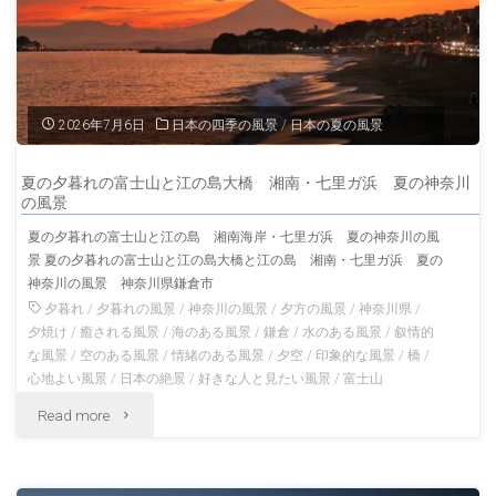
2026年7月6日
日本の四季の風景
/
日本の夏の風景
夏の夕暮れの富士山と江の島大橋 湘南・七里ガ浜 夏の神奈川
の風景
夏の夕暮れの富士山と江の島 湘南海岸・七里ガ浜 夏の神奈川の風
景 夏の夕暮れの富士山と江の島大橋と江の島 湘南・七里ガ浜 夏の
神奈川の風景 神奈川県鎌倉市
夕暮れ
/
夕暮れの風景
/
神奈川の風景
/
夕方の風景
/
神奈川県
/
夕焼け
/
癒される風景
/
海のある風景
/
鎌倉
/
水のある風景
/
叙情的
な風景
/
空のある風景
/
情緒のある風景
/
夕空
/
印象的な風景
/
橋
/
心地よい風景
/
日本の絶景
/
好きな人と見たい風景
/
富士山
"夏
Read more
の