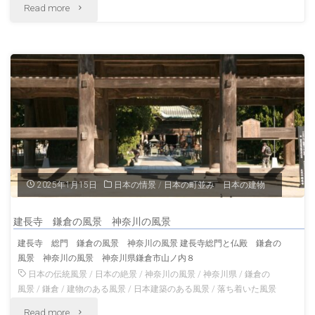
"横
Read more
と
浜
富
港
士
氷
山
川
夏
丸
の
横
神
2025年1月15日
日本の情景
/
日本の町並み 日本の建物
浜
奈
建長寺 鎌倉の風景 神奈川の風景
の
川
建長寺 総門 鎌倉の風景 神奈川の風景 建長寺総門と仏殿 鎌倉の
風景 神奈川の風景 神奈川県鎌倉市山ノ内８
風
の
日本の伝統風景
/
日本の絶景
/
神奈川の風景
/
神奈川県
/
鎌倉の
景
風景
/
鎌倉
/
建物のある風景
/
日本建築のある風景
/
落ち着いた風景
風
"建
Read more