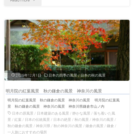
富
川
根
士
の
か
山
風
ら
神
景"
見
奈
る
川
夕
2025年12月1日
日本の四季の風景
/
日本の秋の風景
の
暮
風
明月院の紅葉風景 秋の鎌倉の風景 神奈川の風景
れ
明月院の紅葉風景 秋の鎌倉の風景 神奈川の風景 明月院の紅葉風
景
景 秋の鎌倉の風景 神奈川の風景 神奈川県鎌倉市山ノ内
の
日本の原風景
/
日本建築のある風景
/
静かな風景
/
落ち着いた風
富
富
景
/
紅葉
/
日本の伝統風景
/
日本の絶景
/
秋の風景
/
神奈川の風景
/
秋の鎌倉の風景
/
神奈川県
/
秋の神奈川の風景
/
鎌倉の風景
/
鎌倉
/
士
士
一人旅におすすめの場所