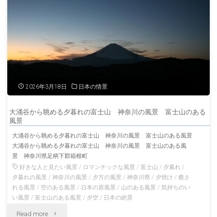
夕
暮
れ
の
富
2026年3月18日
日本の情景
士
大涌谷から眺める夕暮れの富士山 神奈川の風景 富士山のある
山
風景
大涌谷から眺める夕暮れの富士山 神奈川の風景 富士山のある風景
と
大涌谷から眺める夕暮れの富士山 神奈川の風景 富士山のある風
景 神奈川県足柄下郡箱根町
江
好きな人と見たい風景
/
ロマンチックな風景
/
富士山
/
夕暮れ
/
の
夕暮れの風景
/
神奈川の風景
/
夕方の風景
/
神奈川県
/
夕焼け
/
癒さ
れる風景
/
空のある風景
/
日本の原風景
/
山のある風景
/
気持ちのい
島
い風景
/
富士山のある風景
/
夕空
/
日本の絶景
"大
Read more
大