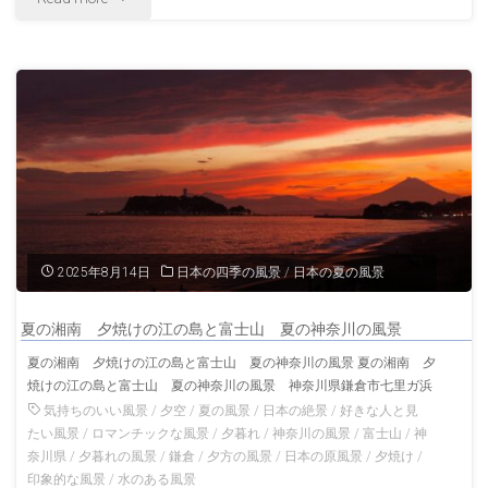
風
の
景
横
横
浜
浜
赤
神
レ
奈
ン
2025年8月14日
日本の四季の風景
/
日本の夏の風景
川
ガ
の
夏の湘南 夕焼けの江の島と富士山 夏の神奈川の風景
倉
夏の湘南 夕焼けの江の島と富士山 夏の神奈川の風景 夏の湘南 夕
風
焼けの江の島と富士山 夏の神奈川の風景 神奈川県鎌倉市七里ガ浜
庫
気持ちのいい風景
/
夕空
/
夏の風景
/
日本の絶景
/
好きな人と見
景"
横
たい風景
/
ロマンチックな風景
/
夕暮れ
/
神奈川の風景
/
富士山
/
神
奈川県
/
夕暮れの風景
/
鎌倉
/
夕方の風景
/
日本の原風景
/
夕焼け
/
浜
印象的な風景
/
水のある風景