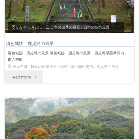
木
の
2024年2月23日
日本の四季の風景
/
日本の冬の風景
風
清色城跡 鹿児島の風景
景"
清色城跡 鹿児島の風景 清色城跡 鹿児島の風景 鹿児島県薩摩川内
市入来町
鹿児島県
/
日本の伝統風景
/
城跡
/
城
/
国の史跡
/
鹿児島の風景
"清
Read more
色
城
跡
鹿
児