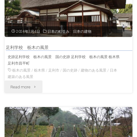
崎
の
風
2024年7月4日
日本の町並み 日本の建物
景"
足利学校 栃木の風景
史跡足利学校 栃木の風景 国の史跡 足利学校 栃木の風景 栃木県
足利市昌平町
栃木の風景
/
栃木県
/
足利市
/
国の史跡
/
建物のある風景
/
日本
建築のある風景
"足
Read more
利
学
校
栃