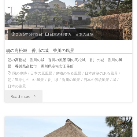
2026年6月12日
日本の町並み 日本の建物
朝の高松城 香川の城 香川の風景
朝の高松城 香川の城 香川の風景 朝の高松城 香川の城 香川の風
景 香川県高松市 香川県高松市玉藻町
国の史跡
/
日本の原風景
/
建物のある風景
/
日本建築のある風景
/
朝
/
気持ちのいい風景
/
香川県
/
香川の風景
/
日本の伝統風景
/
城
/
日本の絶景
"朝
Read more
の
高
松