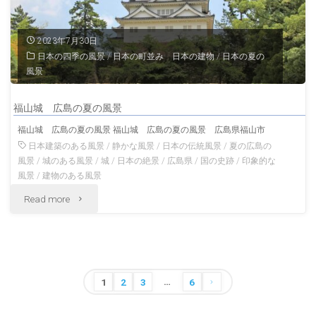
府
福
2023年7月30日
日本の四季の風景
/
日本の町並み 日本の建物
/
日本の夏の
岡
風景
の
福山城 広島の夏の風景
風
福山城 広島の夏の風景 福山城 広島の夏の風景 広島県福山市
景"
日本建築のある風景
/
静かな風景
/
日本の伝統風景
/
夏の広島の
風景
/
城のある風景
/
城
/
日本の絶景
/
広島県
/
国の史跡
/
印象的な
風景
/
建物のある風景
"福
Read more
山
城
…
広
投
1
2
3
6
稿
島