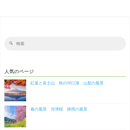
の
の
ペ
ー
夏
ジ
の
送
検
検
風
り
索
索
対
景"
象
人気のページ
紅葉と富士山 秋の河口湖 山梨の風景
春の風景 河津桜 静岡の風景