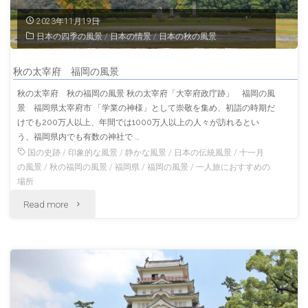
2023年11月19日
島
日本の四季の風景
/
日本の情景
/
日本の秋の風景
の
秋の太宰府 福岡の風景
風
秋の太宰府 秋の福岡の風景 秋の太宰府「大宰府政庁跡」 福岡の風
景 福岡県太宰府市 「学業の神様」として崇敬を集め、初詣の時期だ
景"
けでも200万人以上、年間では1000万人以上の人々が訪れるとい
う、福岡県内でも有数の神社で …
国の史跡
/
印象的な風景
/
静かな風景
/
日本の伝統風景
/
十一月
の風景
/
秋の福岡の風景
/
福岡県
/
福岡の風景
/
一人旅におすすめの
場所
"秋
Read more
の
太
宰