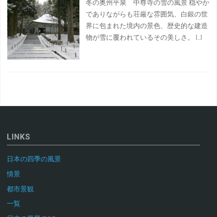
冬の奥州平泉 中尊寺の雪の風景 穏やか
でありながらも荘厳な雰囲気、白銀の世
界に包まれた境内の景色、歴史的な建造
物が雪に覆われているその美しさ。 […]
LINKS
日本の四季の風景
情景
都市景観
一覧