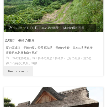
山
風
城
景"
址
2024年7月10日
日本の夏の風景
/
日本の四季の風景
冬
原城跡 長崎の風景
の
夏の原城跡 長崎の夏の風景 原城跡 長崎の史跡 日本の世界遺産
長崎県南島原市南有馬町
新
日本の世界遺産
/
城
/
長崎の風景
/
長崎県
/
七月の風景
/
国の史
潟
跡
/
印象的な風景
/
城跡
"原
Read more
の
城
風
跡
景"
長