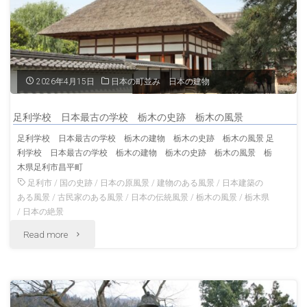
城
香
川
2026年4月15日
日本の町並み 日本の建物
の
足利学校 日本最古の学校 栃木の史跡 栃木の風景
城
足利学校 日本最古の学校 栃木の建物 栃木の史跡 栃木の風景 足
利学校 日本最古の学校 栃木の建物 栃木の史跡 栃木の風景 栃
香
木県足利市昌平町
川
足利市
/
国の史跡
/
日本の原風景
/
建物のある風景
/
日本建築の
ある風景
/
古民家のある風景
/
日本の伝統風景
/
栃木の風景
/
栃木県
の
/
日本の絶景
"足
Read more
風
利
景"
学