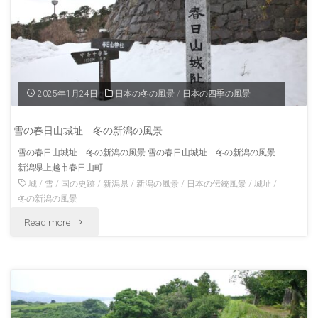
史
「一
跡
乗
栃
谷
木
2025年1月24日
日本の冬の風景
/
日本の四季の風景
朝
の
雪の春日山城址 冬の新潟の風景
倉
風
雪の春日山城址 冬の新潟の風景 雪の春日山城址 冬の新潟の風景
新潟県上越市春日山町
氏
景"
城
/
雪
/
国の史跡
/
新潟県
/
新潟の風景
/
日本の伝統風景
/
城址
/
遺
冬の新潟の風景
"雪
Read more
跡」
の
福
春
井
日
の