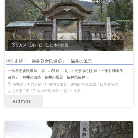
校
日
本
最
2025年3月21日
日本の情景
古
特別史跡「一乗谷朝倉氏遺跡」 福井の風景
の
一乗谷朝倉氏遺跡 福井の遺跡 福井の風景 特別史跡「一乗谷朝倉氏
遺跡」 福井の遺跡 福井の風景 福井県福井市
学
福井県
/
国の史跡
/
印象的な風景
/
建物のある風景
/
日本建築の
校
ある風景
/
朝
/
日本の伝統風景
/
福井の風景
"特
Read more
栃
別
木
史
の
跡