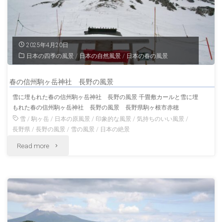
2025年4月20日
日本の四季の風景
/
日本の自然風景
/
日本の春の風景
春の信州駒ヶ岳神社 長野の風景
雪に埋もれた春の信州駒ヶ岳神社 長野の風景 千畳敷カールと雪に埋
もれた春の信州駒ヶ岳神社 長野の風景 長野県駒ヶ根市赤穂
雪
/
駒ヶ岳
/
日本の原風景
/
印象的な風景
/
気持ちのいい風景
/
長野県
/
長野の風景
/
雪の風景
/
日本の絶景
"春
Read more
の
信
州