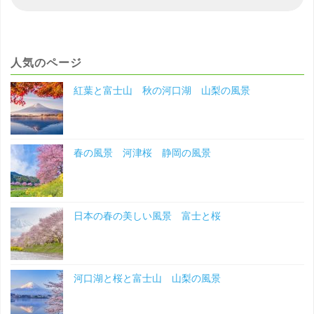
索
索
ヶ
対
象
岳
人気のページ
北
紅葉と富士山 秋の河口湖 山梨の風景
海
道
春の風景 河津桜 静岡の風景
の
風
景"
日本の春の美しい風景 富士と桜
河口湖と桜と富士山 山梨の風景