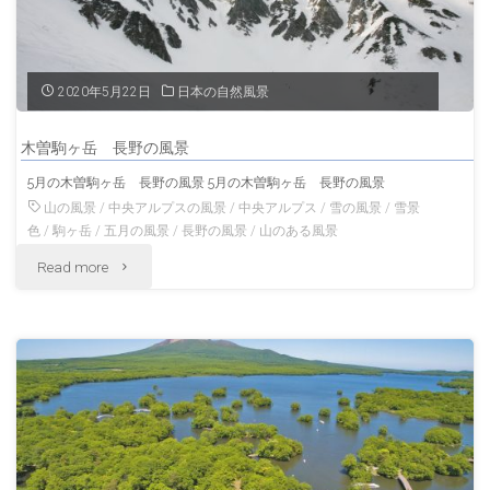
原
か
2020年5月22日
日本の自然風景
ら
木曽駒ヶ岳 長野の風景
見
5月の木曽駒ヶ岳 長野の風景 5月の木曽駒ヶ岳 長野の風景
る
山の風景
/
中央アルプスの風景
/
中央アルプス
/
雪の風景
/
雪景
色
/
駒ヶ岳
/
五月の風景
/
長野の風景
/
山のある風景
駒
"木
Read more
ヶ
曽
岳
駒
と
ヶ
大
岳
沼
長