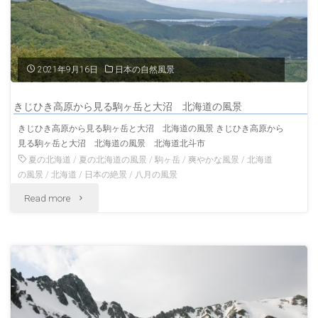
駒
ヶ
岳
2021年9月16日
日本の自然風景
神
きじひき高原から見る駒ヶ岳と大沼 北海道の風景
社
きじひき高原から見る駒ヶ岳と大沼 北海道の風景 きじひき高原から
見る駒ヶ岳と大沼 北海道の風景 北海道北斗市
長
夏の北海道
/
夏の北海道の風景
/
駒ヶ岳
/
爽やかな風景
/
北海道
野
の風景
/
北海道
/
日本の絶景
/
八月の風景
"き
Read more
の
じ
風
ひ
景"
き
高