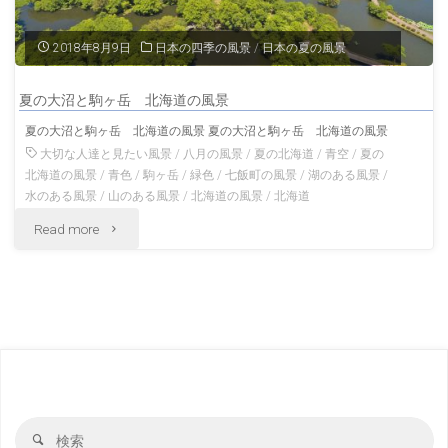
北
野
2018年8月9日
日本の四季の風景
/
日本の夏の風景
海
の
夏の大沼と駒ヶ岳 北海道の風景
道
風
夏の大沼と駒ヶ岳 北海道の風景 夏の大沼と駒ヶ岳 北海道の風景
の
景"
大切な人達と見たい風景
/
八月の風景
/
夏の北海道
/
青空
/
夏の
北海道の風景
/
青色
/
駒ヶ岳
/
緑色
/
七飯町の風景
/
湖のある風景
/
風
水のある風景
/
山のある風景
/
北海道の風景
/
北海道
景"
"夏
Read more
の
大
沼
と
駒
検
検