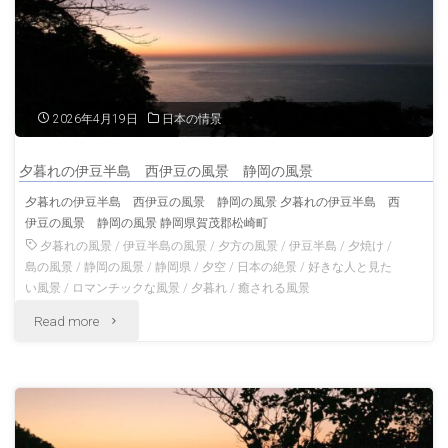
池
富
士
2026年4月19日
日本の情景
山
夕暮れの伊豆半島 西伊豆の風景 静岡の風景
本
夕暮れの伊豆半島 西伊豆の風景 静岡の風景 夕暮れの伊豆半島 西
伊豆の風景 静岡の風景 静岡県賀茂郡松崎町
宮
夕暮れの風景
/
伊豆半島の風景
/
夕方の風景
/
伊豆半島
/
夕焼け
/
浅
島の風景
/
静岡の風景
/
静岡県
/
夕空
/
日本の絶景
/
好きな人と見た
い風景
/
ロマンチックな風景
/
夕暮れ
/
癒される風景
間
"夕
Read more
大
暮
社
れ
夏
の