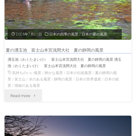
2026年7月21日
日本の四季の風景
/
日本の夏の風景
夏の湧玉池 富士山本宮浅間大社 夏の静岡の風景
湧玉池（わくたまいけ） 富士山本宮浅間大社 夏の静岡の風景 湧玉
池（わくたまいけ） 富士山本宮浅間大社 夏の静岡の風景
気持ちのいい風景
/
静かな風景
/
日本の伝統風景
/
夏の静岡の風
景
/
富士山
/
水のある風景
/
静岡の風景
/
日本の世界遺産
/
日本の絶
景
/
情緒のある風景
"夏
Read more
の
湧
玉