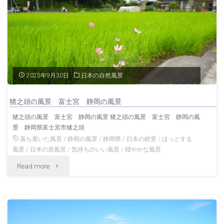
培
発
祥
の
2025年9月30日
日本の自然風景
地
猪之頭の風景 富士宮 静岡の風景
「有
猪之頭の風景 富士宮 静岡の風景 猪之頭の風景 富士宮 静岡の風
景 静岡県富士宮市猪之頭
東
落ち着いた風景
/
静岡の風景
/
静岡県
/
日本の絶景
/
ほっとする
木」
風景
/
日本の原風景
/
気持ちのいい風景
/
穏やかな風景
"猪
Read more
の
之
風
頭
景