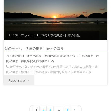
跡
夏
の
静
2025年1月7日
日本の四季の風景
/
日本の情景
岡
朝の弓ヶ浜 伊豆の風景 静岡の風景
の
弓ヶ浜の朝日 伊豆の風景 静岡の風景 朝の弓ヶ浜 伊豆の風景 静
岡の風景 静岡県賀茂郡南伊豆町湊
風
伊豆半島
/
朝
/
穏やかな風景
/
朝の風景
/
朝日
/
水のある風景
/
静
景"
岡の風景
/
静岡県
/
日本の絶景
/
叙情的な風景
/
伊豆半島の風景
"朝
Read more
の
弓
…
ヶ
投
1
2
3
8