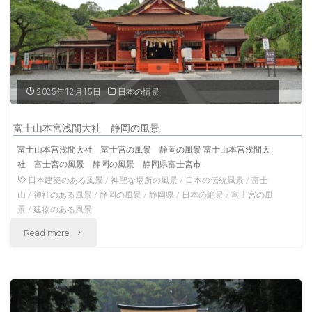
岡
夕
の
暮
風
れ
2025年12月15日
日本の情景
景"
伊
富士山本宮浅間大社 静岡の風景
豆
富士山本宮浅間大社 富士宮の風景 静岡の風景 富士山本宮浅間大
社 富士宮の風景 静岡の風景 静岡県富士宮市
半
日本建築のある風景
/
神聖な場所の風景
/
日本の伝統風景
/
富士
島
山
/
神社のある風景
/
静岡の風景
/
静岡県
/
日本の絶景
/
富士宮の風
景
/
建物のある風景
の
"富
Read more
風
士
景
山
静