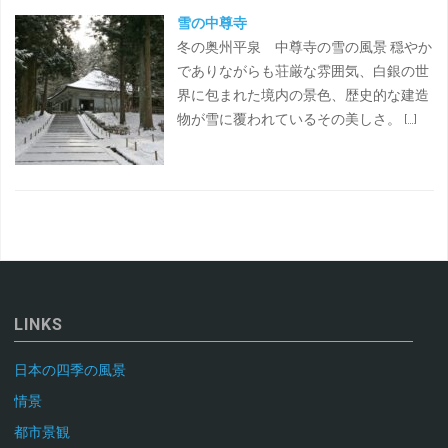
雪の中尊寺
冬の奥州平泉 中尊寺の雪の風景 穏やか
でありながらも荘厳な雰囲気、白銀の世
界に包まれた境内の景色、歴史的な建造
物が雪に覆われているその美しさ。 […]
LINKS
日本の四季の風景
情景
都市景観