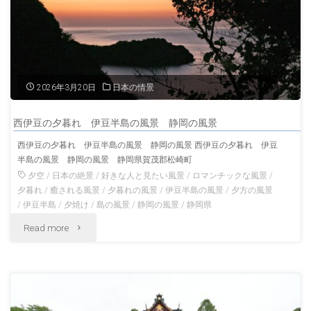
の
伊
静
豆
岡
半
2026年3月20日
日本の情景
の
島
風
西伊豆の夕暮れ 伊豆半島の風景 静岡の風景
西
西伊豆の夕暮れ 伊豆半島の風景 静岡の風景 西伊豆の夕暮れ 伊豆
景"
半島の風景 静岡の風景 静岡県賀茂郡松崎町
伊
夕空
/
日本の絶景
/
好きな人と見たい風景
/
ロマンチックな風景
/
豆
夕暮れ
/
癒される風景
/
夕暮れの風景
/
伊豆半島の風景
/
夕方の風景
/
伊豆半島
/
夕焼け
/
島の風景
/
静岡の風景
/
静岡県
の
"西
Read more
風
伊
景
豆
静
の