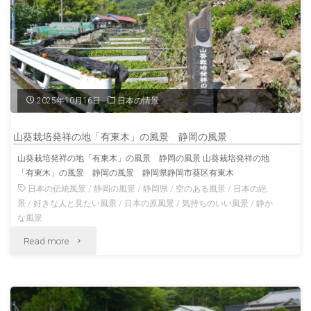
社
静
岡
の
2025年10月16日
日本の情景
神
山葵栽培発祥の地「有東木」の風景 静岡の風景
社
山葵栽培発祥の地「有東木」の風景 静岡の風景 山葵栽培発祥の地
「有東木」の風景 静岡の風景 静岡県静岡市葵区有東木
静
日本の伝統風景
/
静岡の風景
/
静岡県
/
空のある風景
/
日本の絶
岡
景
/
好きな人と見たい風景
/
日本の原風景
/
気持ちのいい風景
/
静か
な風景
の
"山
Read more
風
葵
景"
栽