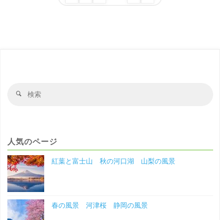
稿
浜
の
伊
ペ
ー
豆
ジ
の
送
検
検
風
り
索
索
対
景
象
静
人気のページ
岡
紅葉と富士山 秋の河口湖 山梨の風景
の
風
春の風景 河津桜 静岡の風景
景"