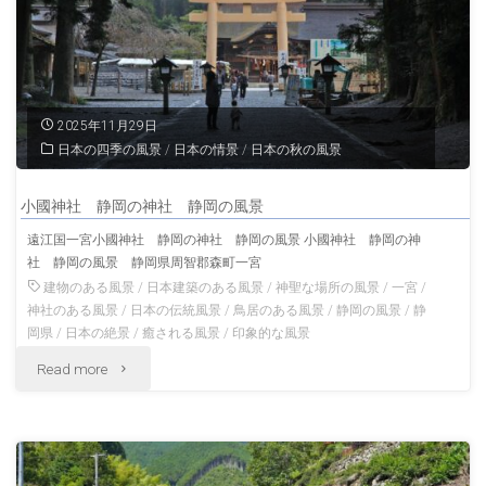
本
岡
宮
の
浅
風
2025年11月29日
間
日本の四季の風景
/
日本の情景
/
日本の秋の風景
景"
大
小國神社 静岡の神社 静岡の風景
社
遠江国一宮小國神社 静岡の神社 静岡の風景 小國神社 静岡の神
社 静岡の風景 静岡県周智郡森町一宮
静
建物のある風景
/
日本建築のある風景
/
神聖な場所の風景
/
一宮
/
岡
神社のある風景
/
日本の伝統風景
/
鳥居のある風景
/
静岡の風景
/
静
岡県
/
日本の絶景
/
癒される風景
/
印象的な風景
の
"小
Read more
風
國
景"
神