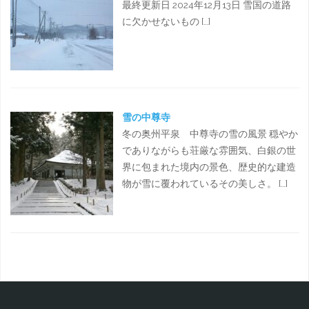
最終更新日 2024年12月13日 雪国の道路
に欠かせないもの […]
雪の中尊寺
冬の奥州平泉 中尊寺の雪の風景 穏やか
でありながらも荘厳な雰囲気、白銀の世
界に包まれた境内の景色、歴史的な建造
物が雪に覆われているその美しさ。 […]