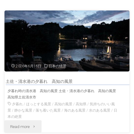
の
風
羽
景"
黒
山
山
形
2026年6月16日
日本の情景
の
土佐・清水港の夕暮れ 高知の風景
風
夕暮れ時の清水港 高知の風景 土佐・清水港の夕暮れ 高知の風景
高知県土佐清水市
景"
夕暮れ
/
ほっとする風景
/
高知の風景
/
高知県
/
気持ちのいい風
景
/
静かな風景
/
落ち着いた風景
/
海のある風景
/
水のある風景
/
日
本の絶景
"土
Read more