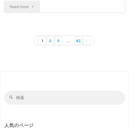
風
"若
Read more
景"
狭
彦
…
神
投
1
2
3
42
稿
社
の
上
ペ
ー
社
ジ
若
送
検
検
狭
り
索
索
対
國
象
一
人気のページ