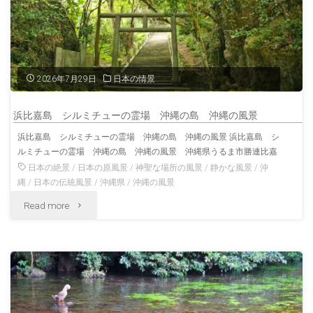
2026年7月29日
日本の情景
浜比嘉島 シルミチューの霊場 沖縄の島 沖縄の風景
浜比嘉島 シルミチューの霊場 沖縄の島 沖縄の風景 浜比嘉島 シ
ルミチューの霊場 沖縄の島 沖縄の風景 沖縄県うるま市勝連比嘉
日本の絶景
/
日本の原風景
/
神聖な場所の風景
/
静かな風景
/
沖
縄
/
日本の伝統風景
/
沖縄県
/
沖縄の風景
"浜
Read more
比
嘉
島