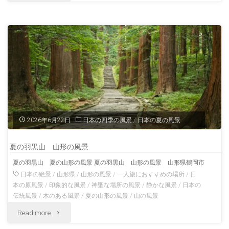
風
雨
景"
の
錦
帯
橋
の
2026年6月22日
日本の四季の風景
/
日本の夏の風景
風
夏の羽黒山 山形の風景
景
夏の羽黒山 夏の山形の風景 夏の羽黒山 山形の風景 山形県鶴岡市
山
日本の絶景
/
山形県
/
山形の風景
/
一人旅におすすめの場所
/
日
本の原風景
/
印象的な風景
/
神聖な場所の風景
/
静かな風景
/
日本の
口
伝統風景
/
木のある風景
/
夏の山形の風景
/
山の風景
"夏
Read more
の