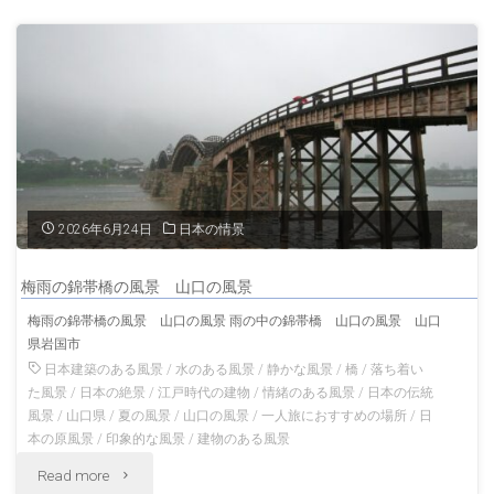
の
湖
風
の
景
絶
村
景
上
滋
2026年6月24日
日本の情景
の
賀
風
梅雨の錦帯橋の風景 山口の風景
の
梅雨の錦帯橋の風景 山口の風景 雨の中の錦帯橋 山口の風景 山口
景
県岩国市
風
日本建築のある風景
/
水のある風景
/
静かな風景
/
橋
/
落ち着い
新
景"
た風景
/
日本の絶景
/
江戸時代の建物
/
情緒のある風景
/
日本の伝統
風景
/
山口県
/
夏の風景
/
山口の風景
/
一人旅におすすめの場所
/
日
潟
本の原風景
/
印象的な風景
/
建物のある風景
の
"梅
Read more