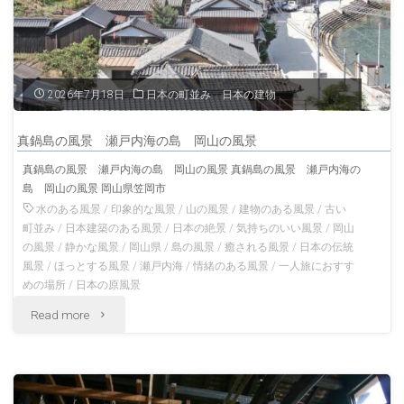
池
島
富
沖
士
2026年7月18日
日本の町並み 日本の建物
縄
山
の
真鍋島の風景 瀬戸内海の島 岡山の風景
本
真鍋島の風景 瀬戸内海の島 岡山の風景 真鍋島の風景 瀬戸内海の
風
島 岡山の風景 岡山県笠岡市
宮
水のある風景
/
印象的な風景
/
山の風景
/
建物のある風景
/
古い
景"
浅
町並み
/
日本建築のある風景
/
日本の絶景
/
気持ちのいい風景
/
岡山
の風景
/
静かな風景
/
岡山県
/
島の風景
/
癒される風景
/
日本の伝統
間
風景
/
ほっとする風景
/
瀬戸内海
/
情緒のある風景
/
一人旅におすす
めの場所
/
日本の原風景
大
"真
Read more
社
鍋
夏
島