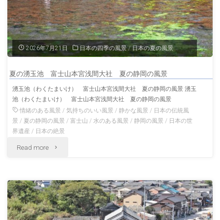
シ
ル
ミ
2026年7月21日
日本の四季の風景
/
日本の夏の風景
チ
夏の湧玉池 富士山本宮浅間大社 夏の静岡の風景
ュ
湧玉池（わくたまいけ） 富士山本宮浅間大社 夏の静岡の風景 湧玉
池（わくたまいけ） 富士山本宮浅間大社 夏の静岡の風景
ー
情緒のある風景
/
気持ちのいい風景
/
静かな風景
/
日本の伝統風
の
景
/
夏の静岡の風景
/
富士山
/
水のある風景
/
静岡の風景
/
日本の世
界遺産
/
日本の絶景
霊
"夏
Read more
場
の
沖
湧
縄
玉
の