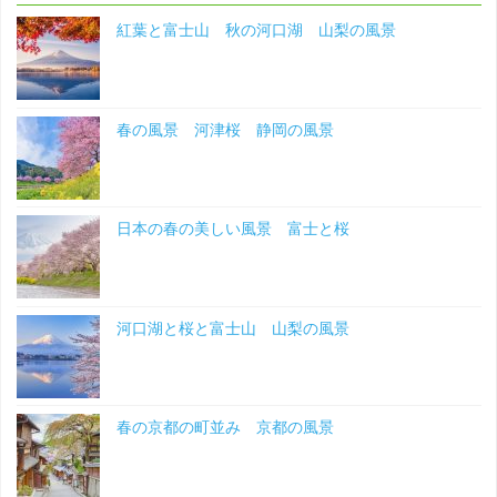
宮
紅葉と富士山 秋の河口湖 山梨の風景
福
井
春の風景 河津桜 静岡の風景
の
神
日本の春の美しい風景 富士と桜
社
福
井
河口湖と桜と富士山 山梨の風景
の
風
春の京都の町並み 京都の風景
景"