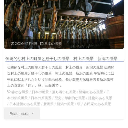
の
の
静
風
岡
景
の
瀬
2026年7月4日
日本の情景
風
戸
景"
伝統的な村上の町屋と鮭干しの風景 村上の風景 新潟の風景
内
伝統的な村上の町屋と鮭干しの風景 村上の風景 新潟の風景 伝統的
な村上の町屋と鮭干しの風景 村上の風景 新潟の風景 平安時代には
海
朝廷に献上されたという記録も残る、長い歴史と伝統を誇る新潟県村
の
上の食文化「鮭」。秋、三面川で …
静かな風景
/
日本の絶景
/
落ち着いた風景
/
情緒のある風景
/
日
島
本の伝統風景
/
日本の原風景
/
歴史
/
印象的な風景
/
建物のある風景
/
日本建築のある風景
/
新潟県
/
新潟の風景
/
朝
/
古民家のある風景
岡
"伝
Read more
山
統