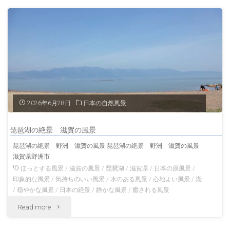
の
的
風
な
景"
村
上
の
2026年6月28日
日本の自然風景
町
琵琶湖の絶景 滋賀の風景
屋
琵琶湖の絶景 野洲 滋賀の風景 琵琶湖の絶景 野洲 滋賀の風景
滋賀県野洲市
と
ほっとする風景
/
滋賀の風景
/
琵琶湖
/
滋賀県
/
日本の原風景
/
鮭
印象的な風景
/
気持ちのいい風景
/
水のある風景
/
心地よい風景
/
湖
/
穏やかな風景
/
日本の絶景
/
静かな風景
/
癒される風景
干
"琵
Read more
し
琶