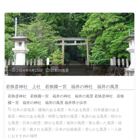
佐・
清
水
港
の
夕
2026年4月25日
日本の情景
暮
若狭彦神社 上社 若狭國一宮 福井の神社 福井の風景
れ
若狭彦神社 若狭國一宮 福井の神社 福井の風景 若狭彦神社 若狭
國一宮 福井の神社 福井の風景 福井県小浜市
高
日本の原風景
/
建物のある風景
/
木のある風景
/
日本建築のある
知
風景
/
神社のある風景
/
神聖な場所の風景
/
鳥居のある風景
/
穏やか
な風景
/
日本の絶景
/
静かな風景
/
福井の風景
/
落ち着いた風景
/
福
の
井県
/
一宮
/
癒される風景
/
日本の伝統風景
/
清らかな風景
/
一人旅
におすすめの場所