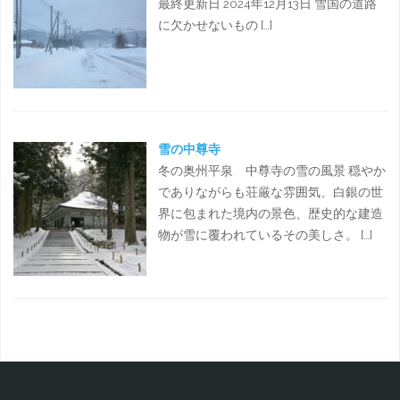
最終更新日 2024年12月13日 雪国の道路
に欠かせないもの […]
雪の中尊寺
冬の奥州平泉 中尊寺の雪の風景 穏やか
でありながらも荘厳な雰囲気、白銀の世
界に包まれた境内の景色、歴史的な建造
物が雪に覆われているその美しさ。 […]