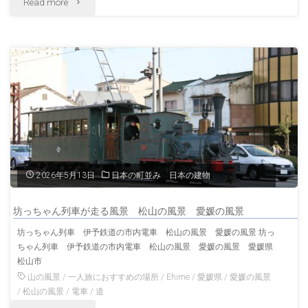
"関
Read more
景"
宿
の
風
景
東
海
2026年5月13日
日本の町並み 日本の建物
道
坊っちゃん列車が走る風景 松山の風景 愛媛の風景
の
坊っちゃん列車 伊予鉄道の市内電車 松山の風景 愛媛の風景 坊っ
ちゃん列車 伊予鉄道の市内電車 松山の風景 愛媛の風景 愛媛県
宿
松山市
場
山の風景
/
一人旅におすすめの場所
/
Ehime
/
愛媛県
/
愛媛の風景
/
松山の風景
/
電車
/
道
町