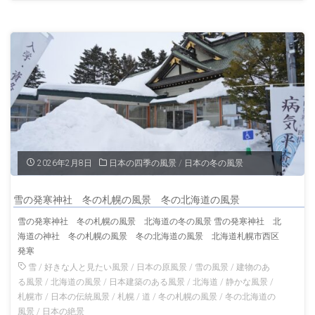
焼
春
け
の
の
北
持
海
田
道
駅
の
2026年2月8日
日本の四季の風景
/
日本の冬の風景
秩
風
雪の発寒神社 冬の札幌の風景 冬の北海道の風景
父
景"
雪の発寒神社 冬の札幌の風景 北海道の冬の風景 雪の発寒神社 北
海道の神社 冬の札幌の風景 冬の北海道の風景 北海道札幌市西区
鉄
発寒
道
雪
/
好きな人と見たい風景
/
日本の原風景
/
雪の風景
/
建物のあ
る風景
/
北海道の風景
/
日本建築のある風景
/
北海道
/
静かな風景
/
埼
札幌市
/
日本の伝統風景
/
札幌
/
道
/
冬の札幌の風景
/
冬の北海道の
風景
/
日本の絶景