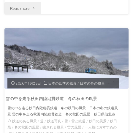
玉
"雪
Read more
の
の
風
発
景"
寒
神
社
冬
2026年1月23日
日本の四季の風景
/
日本の冬の風景
の
雪の中を走る秋田内陸縦貫鉄道 冬の秋田の風景
札
雪の中を走る秋田内陸縦貫鉄道 冬の秋田の風景 日本の冬の鉄道風
景 雪の中を走る秋田内陸縦貫鉄道 冬の秋田の風景 秋田県仙北市
幌
鉄道のある風景
/
道
/
鉄道写真
/
雪
/
雪と鉄道
/
秋田の風景
/
秋田
の
県
/
冬の秋田の風景
/
癒される風景
/
雪の風景
/
一人旅におすすめの