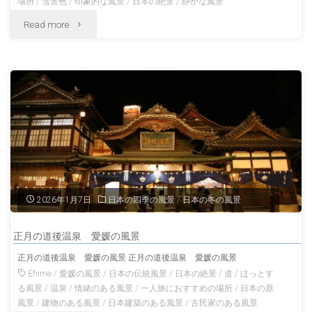
場所
/
雪景色
/
印象的な風景
/
日本の絶景
/
静かな風景
風
"雪
Read more
景
の
冬
中
の
を
北
走
海
る
道
秋
2026年1月7日
日本の四季の風景
/
日本の冬の風景
の
田
風
正月の道後温泉 愛媛の風景
内
正月の道後温泉 愛媛の風景 正月の道後温泉 愛媛の風景
景"
陸
Ehime
/
愛媛の風景
/
日本の伝統風景
/
日本の絶景
/
道
/
ほっとす
る風景
/
温泉
/
情緒のある風景
/
一人旅におすすめの場所
/
日本の原
縦
風景
/
建物のある風景
/
日本建築のある風景
/
古民家のある風景