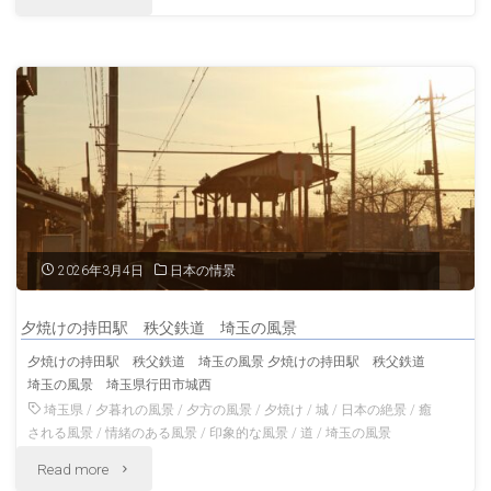
み
の
松
六
函
山
月
館
の
の
桜
風
三
と
景
重
五
愛
2026年3月4日
日本の情景
の
稜
媛
夕焼けの持田駅 秩父鉄道 埼玉の風景
風
郭
の
夕焼けの持田駅 秩父鉄道 埼玉の風景 夕焼けの持田駅 秩父鉄道
景"
埼玉の風景 埼玉県行田市城西
タ
風
埼玉県
/
夕暮れの風景
/
夕方の風景
/
夕焼け
/
城
/
日本の絶景
/
癒
ワ
される風景
/
情緒のある風景
/
印象的な風景
/
道
/
埼玉の風景
景"
"夕
Read more
ー