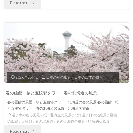
"坊
Read more
三
っ
重
ち
の
ゃ
伝
ん
統
列
的
車
2026年5月7日
日本の春の風景
/
日本の四季の風景
な
が
古
春の函館 桜と五稜郭タワー 春の北海道の風景
走
春の函館の風景 桜と五稜郭タワー 北海道の春の風景 春の函館 桜
い
と五稜郭タワー 春の北海道の風景 北海道函館市
る
道
/
木のある風景
/
桜
/
北海道の風景
/
北海道
/
日本の絶景
/
函館
町
風
の風景
/
五稜郭
/
春の北海道
/
春の北海道の風景
/
印象的な風景
並
"春
Read more
景