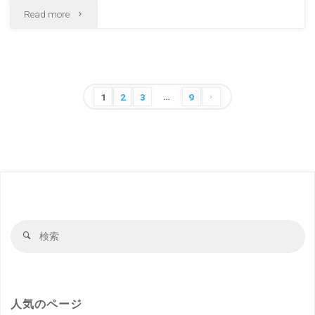
"正
Read more
貫
月
鉄
の
道
…
道
投
1
2
3
9
冬
稿
後
の
の
温
秋
ペ
ー
泉
田
ジ
愛
の
送
検
検
媛
り
風
索
索
対
の
景"
象
風
人気のページ