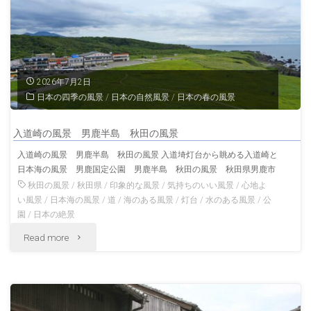
荷
神
社
2026年7月2日
の
日本の四季の風景
/
日本の自然風景
/
日本の春の風景
鳥
入道崎の風景 男鹿半島 秋田の風景
居
入道崎の風景 男鹿半島 秋田の風景 入道埼灯台から眺める入道崎と
日本海の風景 男鹿国定公園 男鹿半島 秋田の風景 秋田県男鹿市
夏
秋田の風景
/
秋田県
/
印象的な風景
/
気持ちのいい風景
/
心地よ
の
い風景
/
日本海の風景
/
道
/
海のある風景
/
灯台
/
水のある風景
/
公
園
/
日本の絶景
茨
"入
Read more
城
道
の
崎
風