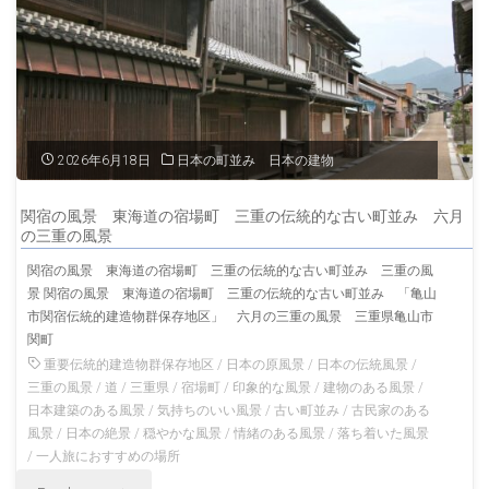
の
景"
風
景
男
2026年6月18日
日本の町並み 日本の建物
鹿
関宿の風景 東海道の宿場町 三重の伝統的な古い町並み 六月
半
の三重の風景
関宿の風景 東海道の宿場町 三重の伝統的な古い町並み 三重の風
島
景 関宿の風景 東海道の宿場町 三重の伝統的な古い町並み 「亀山
市関宿伝統的建造物群保存地区」 六月の三重の風景 三重県亀山市
秋
関町
田
重要伝統的建造物群保存地区
/
日本の原風景
/
日本の伝統風景
/
三重の風景
/
道
/
三重県
/
宿場町
/
印象的な風景
/
建物のある風景
/
の
日本建築のある風景
/
気持ちのいい風景
/
古い町並み
/
古民家のある
風景
/
日本の絶景
/
穏やかな風景
/
情緒のある風景
/
落ち着いた風景
風
/
一人旅におすすめの場所