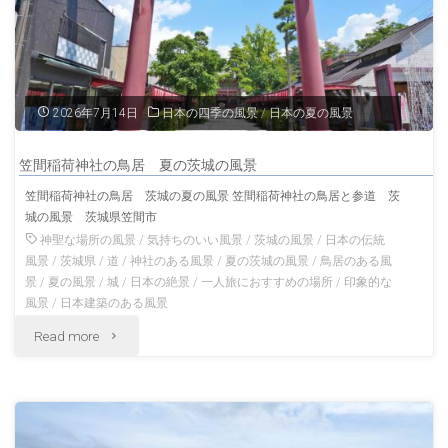
2026年7月14日
日本の四季の風景
/
日本の夏の風景
笠間稲荷神社の鳥居 夏の茨城の風景
笠間稲荷神社の鳥居 茨城の夏の風景 笠間稲荷神社の鳥居と参道 茨
城の風景 茨城県笠間市
神聖な場所の風景
/
気持ちのいい風景
/
茨城の風景
/
日本の伝統
風景
/
茨城県
/
道
/
神社のある風景
/
夏の茨城の風景
/
鳥居のある風
景
/
夏の風景
/
城
/
日本の絶景
/
一人旅におすすめの場所
/
印象的な
風景
/
日本建築のある風景
"笠
Read more
間
稲