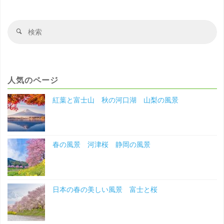
の
風
検
検
索
索
景
対
象
滋
人気のページ
賀
紅葉と富士山 秋の河口湖 山梨の風景
の
風
春の風景 河津桜 静岡の風景
景"
日本の春の美しい風景 富士と桜