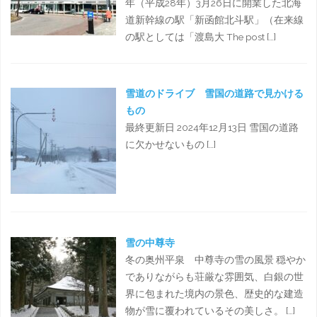
年（平成28年）3月26日に開業した北海
道新幹線の駅「新函館北斗駅」（在来線
の駅としては「渡島大 The post […]
雪道のドライブ 雪国の道路で見かける
もの
最終更新日 2024年12月13日 雪国の道路
に欠かせないもの […]
雪の中尊寺
冬の奥州平泉 中尊寺の雪の風景 穏やか
でありながらも荘厳な雰囲気、白銀の世
界に包まれた境内の景色、歴史的な建造
物が雪に覆われているその美しさ。 […]