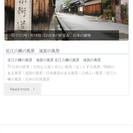
八
幡
の
2020年1月14日
日本の町並み 日本の建物
風
近江八幡の風景 滋賀の風景
景
近江八幡の風景 滋賀の風景 近江八幡の風景 滋賀の風景
滋
日本の絶景
/
大切な人達と見たい風景
/
ほっとする風景
/
情緒の
ある風景
/
滋賀の風景
/
日本建築のある風景
/
心地よい風景
/
近江八
賀
幡の風景
/
日本の伝統風景
"近
Read more
の
江
風
八
景"
幡