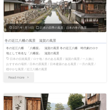
2021年1月14日
日本の四季の風景
/
日本の冬の風景
冬の近江八幡の風景 滋賀の風景
冬の近江八幡 「八幡掘」 滋賀の風景 冬の近江八幡 時代劇のロケ
地として有名な「八幡掘」 滋賀の風景
日本の伝統風景
/
ロケ地
/
水のある風景
/
滋賀の風景
/
一人旅に
おすすめの場所
/
日本の原風景
/
日本建築のある風景
/
一月の風景
/
穏やかな風景
/
近江八幡の風景
"冬
Read more
の
近
江