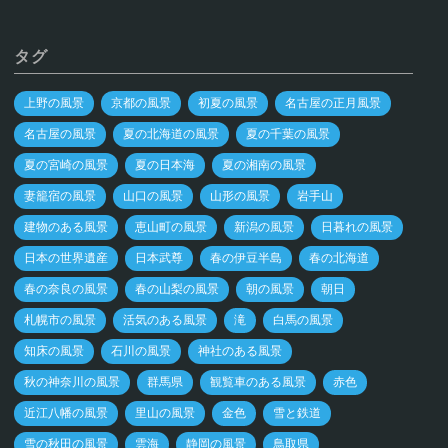
タグ
上野の風景
京都の風景
初夏の風景
名古屋の正月風景
名古屋の風景
夏の北海道の風景
夏の千葉の風景
夏の宮崎の風景
夏の日本海
夏の湘南の風景
妻籠宿の風景
山口の風景
山形の風景
岩手山
建物のある風景
恵山町の風景
新潟の風景
日暮れの風景
日本の世界遺産
日本武尊
春の伊豆半島
春の北海道
春の奈良の風景
春の山梨の風景
朝の風景
朝日
札幌市の風景
活気のある風景
滝
白馬の風景
知床の風景
石川の風景
神社のある風景
秋の神奈川の風景
群馬県
観覧車のある風景
赤色
近江八幡の風景
里山の風景
金色
雪と鉄道
雪の秋田の風景
雲海
静岡の風景
鳥取県