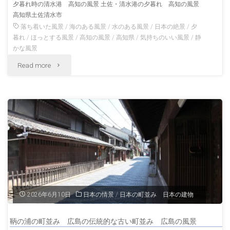
夕暮れ時の清水港 高知の風景 土佐・清水港の夕暮れ 高知の風景
高知県土佐清水市
宿
落ち着いた風景
/
海のある風景
/
水のある風景
/
日本の絶景
/
夕
場
暮れ
/
ほっとする風景
/
高知の風景
/
高知県
/
気持ちのいい風景
/
静
かな風景
町
"土
Read more
三
佐・
重
清
の
水
伝
港
統
の
的
夕
2026年6月10日
日本の情景
/
日本の町並み 日本の建物
な
暮
古
鞆の浦の町並み 広島の伝統的な古い町並み 広島の風景
れ