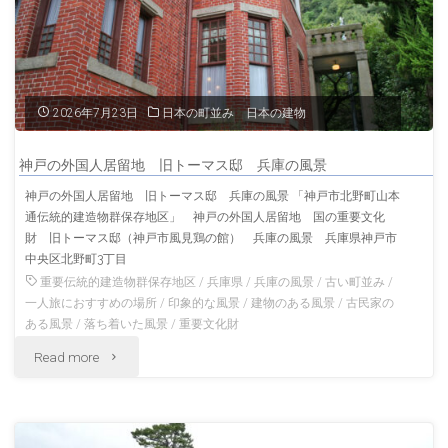
2026年7月23日
日本の町並み 日本の建物
神戸の外国人居留地 旧トーマス邸 兵庫の風景
神戸の外国人居留地 旧トーマス邸 兵庫の風景 「神戸市北野町山本
通伝統的建造物群保存地区」 神戸の外国人居留地 国の重要文化
財 旧トーマス邸（神戸市風見鶏の館） 兵庫の風景 兵庫県神戸市
中央区北野町3丁目
重要伝統的建造物群保存地区
/
兵庫県
/
兵庫の風景
/
古い町並み
/
一人旅におすすめの場所
/
印象的な風景
/
建物のある風景
/
古民家の
ある風景
/
落ち着いた風景
/
重要文化財
"神
Read more
戸
の