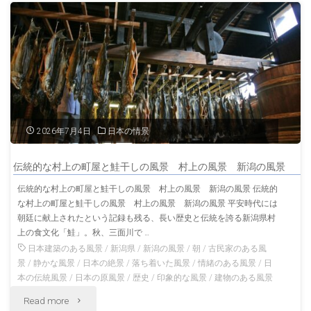
記
邸
念
兵
庭
庫
園
の
弘
風
2026年7月4日
日本の情景
前
景"
伝統的な村上の町屋と鮭干しの風景 村上の風景 新潟の風景
の
伝統的な村上の町屋と鮭干しの風景 村上の風景 新潟の風景 伝統的
な村上の町屋と鮭干しの風景 村上の風景 新潟の風景 平安時代には
風
朝廷に献上されたという記録も残る、長い歴史と伝統を誇る新潟県村
景
上の食文化「鮭」。秋、三面川で …
日本建築のある風景
/
新潟県
/
新潟の風景
/
朝
/
古民家のある風
青
景
/
静かな風景
/
日本の絶景
/
落ち着いた風景
/
情緒のある風景
/
日
本の伝統風景
/
日本の原風景
/
歴史
/
印象的な風景
/
建物のある風景
森
"伝
Read more