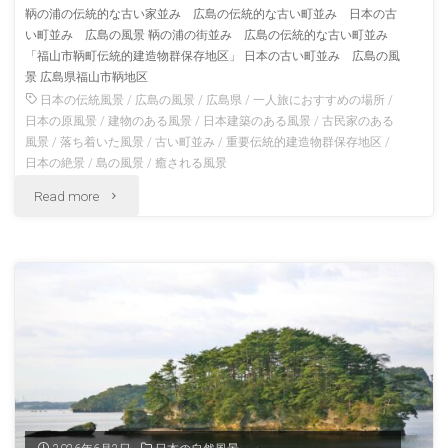
鞆の浦の伝統的な古い家並み 広島の伝統的な古い町並み 日本の古
い
い町並み 広島の風景 鞆の浦の街並み 広島の伝統的な古い町並み
高
「福山市鞆町伝統的建造物群保存地区」 日本の古い町並み 広島の風
町
知
景 広島県福山市鞆地区
日本の伝統風景
/
広島の風景
/
広島県
/
一人旅におすすめの場所
/
並
の
日本の原風景
/
建物のある風景
/
日本建築のある風景
/
古民家のある
み
風景
/
落ち着いた風景
/
古い町並み
/
重要伝統的建造物群保存地区
/
風
日本の絶景
/
島の風景
/
癒される風景
六
"鞆
Read more
景"
月
の
の
浦
三
の
重
町
の
並
風
み