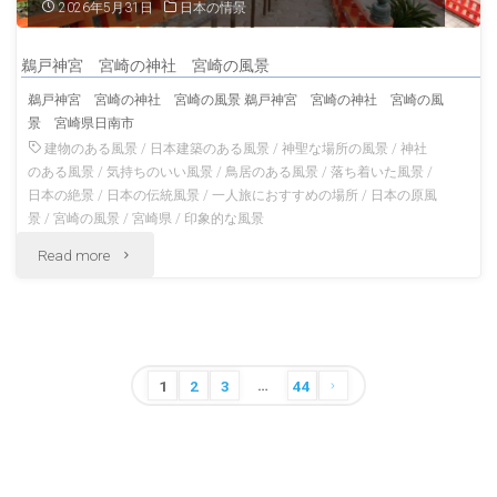
2026年5月31日
日本の情景
み
湾
広
鵜戸神宮 宮崎の神社 宮崎の風景
宮
鵜戸神宮 宮崎の神社 宮崎の風景 鵜戸神宮 宮崎の神社 宮崎の風
島
景 宮崎県日南市
城
建物のある風景
/
日本建築のある風景
/
神聖な場所の風景
/
神社
の
の
のある風景
/
気持ちのいい風景
/
鳥居のある風景
/
落ち着いた風景
/
日本の絶景
/
日本の伝統風景
/
一人旅におすすめの場所
/
日本の原風
風
風
景
/
宮崎の風景
/
宮崎県
/
印象的な風景
景"
"鵜
Read more
景"
戸
神
…
宮
投
1
2
3
44
稿
宮
の
崎
ペ