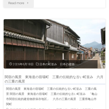
"梅
Read more
し
雨
の
の
風
錦
景
帯
村
橋
上
の
の
2026年6月18日
日本の町並み 日本の建物
風
風
関宿の風景 東海道の宿場町 三重の伝統的な古い町並み 六月
景
の三重の風景
景
関宿の風景 東海道の宿場町 三重の伝統的な古い町並み 三重の風
山
新
景 関宿の風景 東海道の宿場町 三重の伝統的な古い町並み 「亀山
市関宿伝統的建造物群保存地区」 六月の三重の風景 三重県亀山市
口
潟
関町