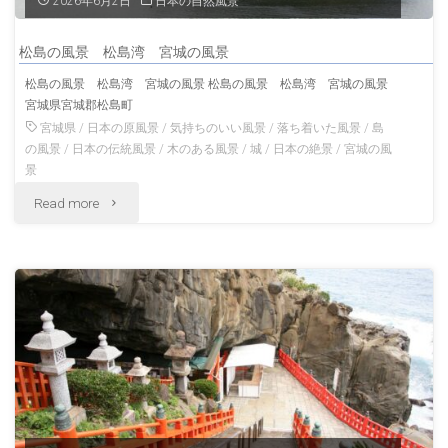
2026年6月2日
日本の自然風景
景"
広
松島の風景 松島湾 宮城の風景
島
松島の風景 松島湾 宮城の風景 松島の風景 松島湾 宮城の風景
宮城県宮城郡松島町
の
宮城県
/
日本の原風景
/
気持ちのいい風景
/
落ち着いた風景
/
島
伝
の風景
/
日本の伝統風景
/
木のある風景
/
城
/
日本の絶景
/
宮城の風
景
統
"松
Read more
的
島
な
の
古
風
い
景
町
松
並
島