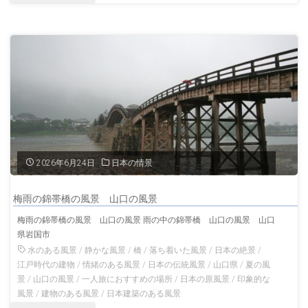
の
統
風
的
景"
な
村
上
の
2026年6月24日
日本の情景
町
梅雨の錦帯橋の風景 山口の風景
屋
梅雨の錦帯橋の風景 山口の風景 雨の中の錦帯橋 山口の風景 山口
県岩国市
と
水のある風景
/
静かな風景
/
橋
/
落ち着いた風景
/
日本の絶景
/
鮭
江戸時代の建物
/
情緒のある風景
/
日本の伝統風景
/
山口県
/
夏の風
景
/
山口の風景
/
一人旅におすすめの場所
/
日本の原風景
/
印象的な
干
風景
/
建物のある風景
/
日本建築のある風景