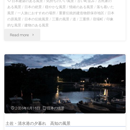
の
日本建築のある風景
/
気持ちのいい風景
/
古い町並み
/
古民家の
の
ある風景
/
日本の絶景
/
穏やかな風景
/
情緒のある風景
/
落ち着いた
風
風景
/
一人旅におすすめの場所
/
重要伝統的建造物群保存地区
/
日本
風
の原風景
/
日本の伝統風景
/
三重の風景
/
道
/
三重県
/
宿場町
/
印象
景"
景"
的な風景
/
建物のある風景
"関
Read more
宿
の
風
景
東
海
2026年6月16日
日本の情景
道
土佐・清水港の夕暮れ 高知の風景
の