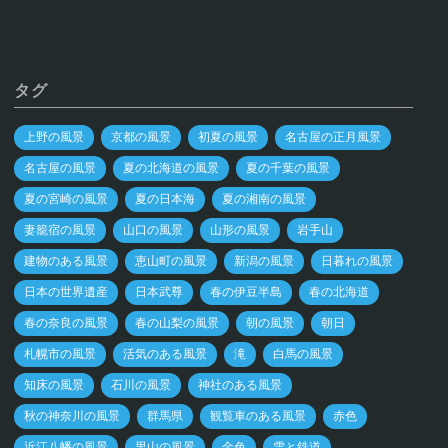
タグ
上野の風景
京都の風景
初夏の風景
名古屋の正月風景
名古屋の風景
夏の北海道の風景
夏の千葉の風景
夏の宮崎の風景
夏の日本海
夏の湘南の風景
妻籠宿の風景
山口の風景
山形の風景
岩手山
建物のある風景
恵山町の風景
新潟の風景
日暮れの風景
日本の世界遺産
日本武尊
春の伊豆半島
春の北海道
春の奈良の風景
春の山梨の風景
朝の風景
朝日
札幌市の風景
活気のある風景
滝
白馬の風景
知床の風景
石川の風景
神社のある風景
秋の神奈川の風景
群馬県
観覧車のある風景
赤色
近江八幡の風景
里山の風景
金色
雪と鉄道