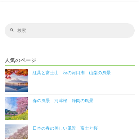
ー
の
ジ
神
送
検
検
社
り
索
索
対
宮
象
崎
人気のページ
の
紅葉と富士山 秋の河口湖 山梨の風景
風
景"
春の風景 河津桜 静岡の風景
日本の春の美しい風景 富士と桜