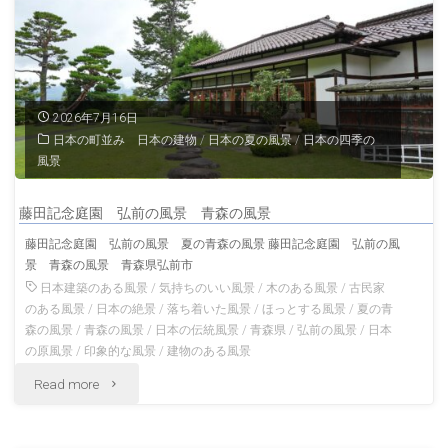
外
国
人
2026年7月16日
日本の町並み 日本の建物
/
日本の夏の風景
/
日本の四季の
居
風景
留
藤田記念庭園 弘前の風景 青森の風景
地
藤田記念庭園 弘前の風景 夏の青森の風景 藤田記念庭園 弘前の風
景 青森の風景 青森県弘前市
旧
日本建築のある風景
/
気持ちのいい風景
/
木のある風景
/
古民家
ト
のある風景
/
日本の絶景
/
落ち着いた風景
/
ほっとする風景
/
夏の青
森の風景
/
青森の風景
/
日本の伝統風景
/
青森県
/
弘前の風景
/
日本
ー
の原風景
/
印象的な風景
/
建物のある風景
"藤
Read more
マ
田
ス