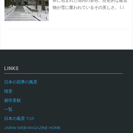
界に包まれた境内の景色、歴史的な建造
物が雪に覆われているその美しさ。 […]
LINKS
日本の四季の風景
情景
都市景観
一覧
日本の風景 TOP
JAPAN WEB MAGAZINE HOME