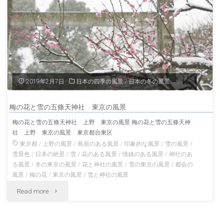
景"
島
神
社
埼
2019年2月7日
日本の四季の風景
/
日本の冬の風景
玉
梅の花と雪の五條天神社 東京の風景
の
梅の花と雪の五條天神社 上野 東京の風景 梅の花と雪の五條天神
社 上野 東京の風景 東京都台東区
風
東京都
/
上野の風景
/
鳥居のある風景
/
印象的な風景
/
雪の風景
/
景"
雪景色
/
日本の絶景
/
雪
/
花のある風景
/
情緒のある風景
/
神社のあ
る風景
/
冬の東京の風景
/
花と神社の風景
/
雪の東京の風景
/
都会の
風景
/
梅の花
/
東京の風景
/
雪と神社の風景
"梅
Read more
の