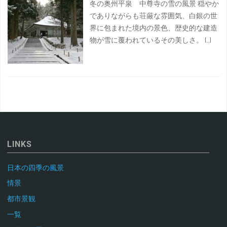
冬の奥州平泉 中尊寺の雪の風景 穏やか
でありながらも荘厳な雰囲気、白銀の世
界に包まれた境内の景色、歴史的な建造
物が雪に覆われているその美しさ。 […]
LINKS
日本の四季の風景
情景
都市景観
一覧