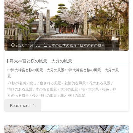
貴
船
神
社
2020年4月10日
日本の四季の風景
/
日本の春の風景
京
中津大神宮と桜の風景 大分の風景
都
中津大神宮と桜の風景 大分の風景 中津大神宮と桜の風景 大分の風
景
の
桜の名所
/
癒し
/
癒される風景
/
叙情的な風景
/
花のある風景
/
風
情緒のある風景
/
木のある風景
/
大分の風景
/
桜
/
大分県
/
桜色
/
神
社のある風景
/
桜と神社の風景
/
花と神社の風景
景"
"中
Read more
津
大