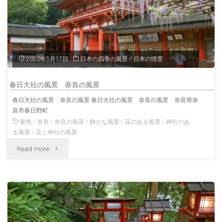
梅
雨
の
2020年5月17日
日本の四季の風景
/
日本の情景
風
春日大社の風景 奈良の風景
景
春日大社の風景 奈良の風景 春日大社の風景 奈良の風景 奈良県奈
良市春日野町
福
紫色
/
奈良
/
奈良の風景
/
静かな風景
/
花のある風景
/
神社のあ
岡
る風景
/
花と神社の風景
"春
Read more
の
日
風
大
景"
社