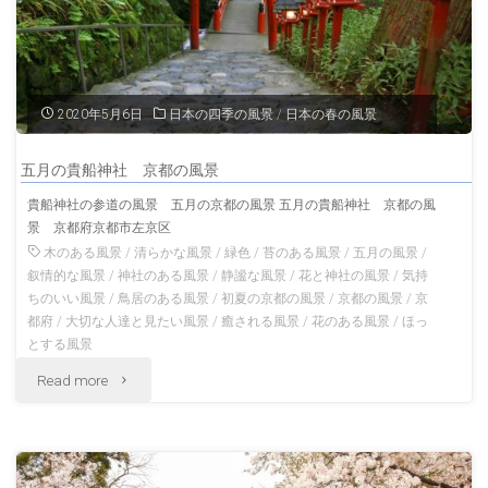
の
風
景
2020年5月6日
日本の四季の風景
/
日本の春の風景
奈
五月の貴船神社 京都の風景
良
貴船神社の参道の風景 五月の京都の風景 五月の貴船神社 京都の風
景 京都府京都市左京区
の
木のある風景
/
清らかな風景
/
緑色
/
苔のある風景
/
五月の風景
/
風
叙情的な風景
/
神社のある風景
/
静謐な風景
/
花と神社の風景
/
気持
ちのいい風景
/
鳥居のある風景
/
初夏の京都の風景
/
京都の風景
/
京
景"
都府
/
大切な人達と見たい風景
/
癒される風景
/
花のある風景
/
ほっ
とする風景
"五
Read more
月
の