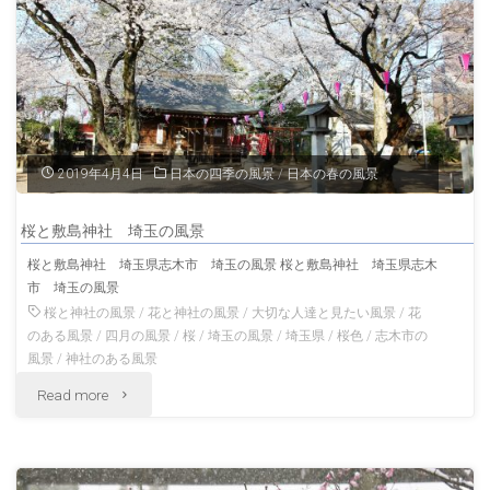
神
宮
と
桜
2019年4月4日
日本の四季の風景
/
日本の春の風景
の
桜と敷島神社 埼玉の風景
風
桜と敷島神社 埼玉県志木市 埼玉の風景 桜と敷島神社 埼玉県志木
市 埼玉の風景
景
桜と神社の風景
/
花と神社の風景
/
大切な人達と見たい風景
/
花
大
のある風景
/
四月の風景
/
桜
/
埼玉の風景
/
埼玉県
/
桜色
/
志木市の
風景
/
神社のある風景
分
"桜
Read more
の
と
風
敷