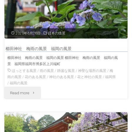
2020年6月26日
日本の情景
櫛田神社 梅雨の風景 福岡の風景
櫛田神社 梅雨の風景 福岡の風景 櫛田神社 梅雨の風景 福岡の風
景 福岡県福岡市博多区上川端町
ほっとする風景
/
雨の風景
/
静謐な風景
/
神聖な場所の風景
/
梅
雨の風景
/
花のある風景
/
神社のある風景
/
花と神社の風景
/
福岡県
/
福岡の風景
"櫛
Read more
田
神
社