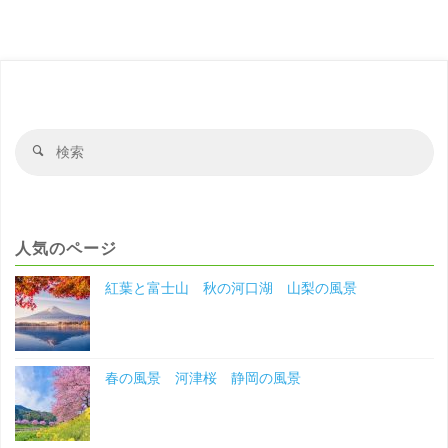
花
と
雪
の
検
検
索
索
五
対
象
條
人気のページ
天
紅葉と富士山 秋の河口湖 山梨の風景
神
社
春の風景 河津桜 静岡の風景
東
京