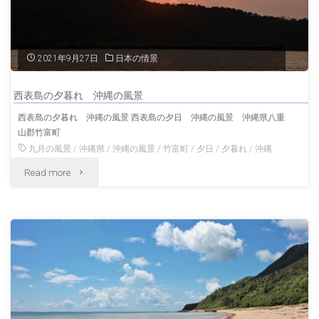
景
沖
2021年9月27日
日本の情景
縄
西表島の夕暮れ 沖縄の風景
の
西表島の夕暮れ 沖縄の風景 西表島の夕日 沖縄の風景 沖縄県八重
山郡竹富町
風
九月の風景
/
沖縄県
/
沖縄の風景
/
竹富町
/
夕日
/
夕暮れ
/
沖縄
景"
"西
Read more
表
島
の
夕
暮