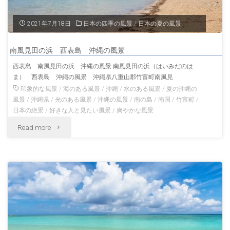
れ
2021年7月18日
日本の四季の風景
/
日本の夏の風景
沖
南風見田の浜 西表島 沖縄の風景
縄
西表島 南風見田の浜 沖縄の風景 南風見田の浜（はいみだのは
ま） 西表島 沖縄の風景 沖縄県八重山郡竹富町南風見
の
印象的な風景
/
海のある風景
/
沖縄
/
水のある風景
/
夏の沖縄の
風
風景
/
沖縄県
/
光のある風景
/
沖縄の風景
/
南の島
/
南国
/
竹富町
/
日本の絶景
/
好きな人と見たい風景
/
爽やかな風景
景"
"南
Read more
風
見
田
の
浜