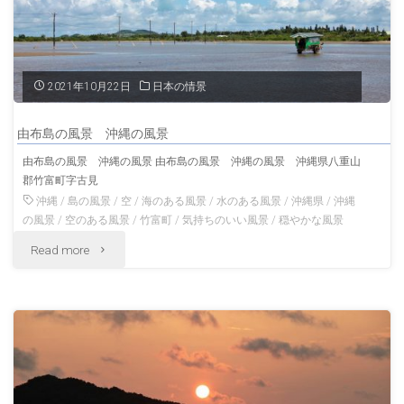
風
絶
景
景"
沖
2021年10月22日
日本の情景
縄
由布島の風景 沖縄の風景
の
由布島の風景 沖縄の風景 由布島の風景 沖縄の風景 沖縄県八重山
郡竹富町字古見
風
沖縄
/
島の風景
/
空
/
海のある風景
/
水のある風景
/
沖縄県
/
沖縄
景"
の風景
/
空のある風景
/
竹富町
/
気持ちのいい風景
/
穏やかな風景
"由
Read more
布
島
の
風