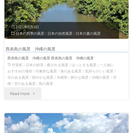
2025年8月3日
日本の四季の風景
/
日本の自然風景
/
日本の夏の風景
西表島の風景 沖縄の風景
西表島の風景 沖縄の風景 西表島の風景 沖縄の風景
竹富町
/
日本の絶景
/
癒される風景
/
ほっとする風景
/
一人旅に
おすすめの場所
/
印象的な風景
/
海のある風景
/
気持ちのいい風景
/
水のある風景
/
穏やかな風景
/
沖縄県
/
静かな風景
/
沖縄の風景
/
沖
縄
/
空のある風景
/
島の風景
"西
Read more
表
島
の