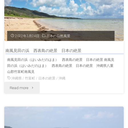
の
浜
西
2022年5月24日
日本の自然風景
表
南風見田の浜 西表島の絶景 日本の絶景
島
南風見田の浜（はいみだのはま） 西表島の絶景 日本の絶景 南風見
田の浜（はいみだのはま） 西表島の絶景 日本の絶景 沖縄県八重
の
山郡竹富町南風見
風
沖縄県
/
竹富町
/
日本の絶景
/
沖縄
"南
Read more
景
風
沖
見
縄
田
の