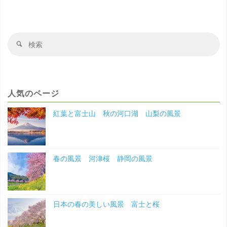
風
景
検
検
索
索
波
対
象
照
人気のページ
間
紅葉と富士山 秋の河口湖 山梨の風景
島
沖
春の風景 河津桜 静岡の風景
縄
の
風
日本の春の美しい風景 富士と桜
景"