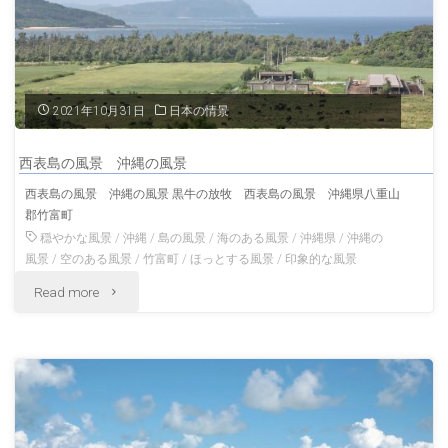
の
風
浜
景"
西
2021年10月31日
日本の情景
表
西表島の風景 沖縄の風景
島
西表島の風景 沖縄の風景 黒牛の放牧 西表島の風景 沖縄県八重山
郡竹富町
の
穏やかな風景
/
沖縄
/
島の風景
/
海のある風景
/
沖縄県
/
沖縄の
絶
風景
/
空のある風景
/
竹富町
/
ほっとする風景
/
印象的な風景
"西
Read more
景
表
日
島
本
の
の