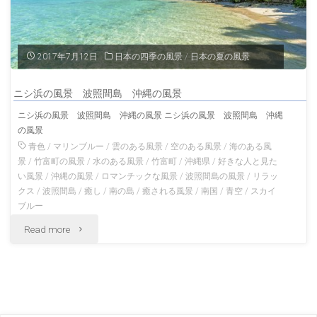
シ
浜
2017年7月12日
日本の四季の風景
/
日本の夏の風景
の
ニシ浜の風景 波照間島 沖縄の風景
風
ニシ浜の風景 波照間島 沖縄の風景 ニシ浜の風景 波照間島 沖縄
の風景
景
青色
/
マリンブルー
/
雲のある風景
/
空のある風景
/
海のある風
沖
景
/
竹富町の風景
/
水のある風景
/
竹富町
/
沖縄県
/
好きな人と見た
い風景
/
沖縄の風景
/
ロマンチックな風景
/
波照間島の風景
/
リラッ
縄
クス
/
波照間島
/
癒し
/
南の島
/
癒される風景
/
南国
/
青空
/
スカイ
ブルー
の
"ニ
Read more
風
シ
景"
浜
の