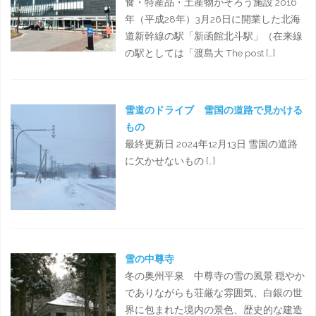
食・特産品・土産物がそろう施設 2016
年（平成28年）3月26日に開業した北海
道新幹線の駅「新函館北斗駅」（在来線
の駅としては「渡島大 The post […]
雪道のドライブ 雪国の道路で見かける
もの
最終更新日 2024年12月13日 雪国の道路
に欠かせないもの […]
雪の中尊寺
冬の奥州平泉 中尊寺の雪の風景 穏やか
でありながらも荘厳な雰囲気、白銀の世
界に包まれた境内の景色、歴史的な建造