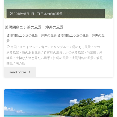
西
2018年8月1日
日本の自然風景
表
波照間島ニシ浜の風景 沖縄の風景
島
波照間島ニシ浜の風景 沖縄の風景 波照間島ニシ浜の風景 沖縄の風
景
沖
南国
/
スカイブルー
/
青空
/
マリンブルー
/
雲のある風景
/
空の
縄
ある風景
/
海のある風景
/
竹富町の風景
/
水のある風景
/
竹富町
/
沖
縄県
/
大切な人達と見たい風景
/
沖縄の風景
/
波照間島の風景
/
波照
の
間島
/
南の島
"波
Read more
風
照
景"
間
島
ニ