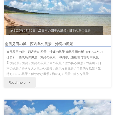
風
景
沖
2025年7月10日
日本の四季の風景
/
日本の夏の風景
縄
南風見田の浜 西表島の風景 沖縄の風景
の
南風見田の浜 西表島の風景 沖縄の風景 南風見田の浜（はいみだの
はま） 西表島の風景 沖縄の風景 沖縄県八重山郡竹富町南風見
風
沖縄県
/
沖縄
/
沖縄の風景
/
島の風景
/
空のある風景
/
竹富町
/
日
景"
本の絶景
/
好きな人と見たい風景
/
癒される風景
/
印象的な風景
/
気
持ちのいい風景
/
穏やかな風景
/
海のある風景
/
静かな風景
"南
Read more
風
見
田