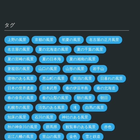
タグ
上野の風景
京都の風景
初夏の風景
名古屋の正月風景
名古屋の風景
夏の北海道の風景
夏の千葉の風景
夏の宮崎の風景
夏の日本海
夏の湘南の風景
妻籠宿の風景
山口の風景
山形の風景
岩手山
建物のある風景
恵山町の風景
新潟の風景
日暮れの風景
日本の世界遺産
日本武尊
春の伊豆半島
春の北海道
春の奈良の風景
春の山梨の風景
朝の風景
朝日
札幌市の風景
活気のある風景
滝
白馬の風景
知床の風景
石川の風景
神社のある風景
秋の神奈川の風景
群馬県
観覧車のある風景
赤色
近江八幡の風景
里山の風景
金色
雪と鉄道