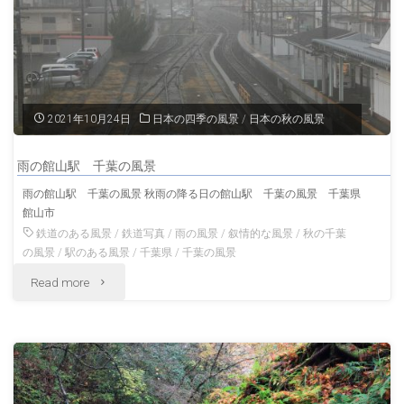
秋
千
の
枚
風
田
景"
2021年10月24日
日本の四季の風景
/
日本の秋の風景
千
雨の館山駅 千葉の風景
葉
雨の館山駅 千葉の風景 秋雨の降る日の館山駅 千葉の風景 千葉県
館山市
の
鉄道のある風景
/
鉄道写真
/
雨の風景
/
叙情的な風景
/
秋の千葉
風
の風景
/
駅のある風景
/
千葉県
/
千葉の風景
"雨
Read more
景"
の
館
山