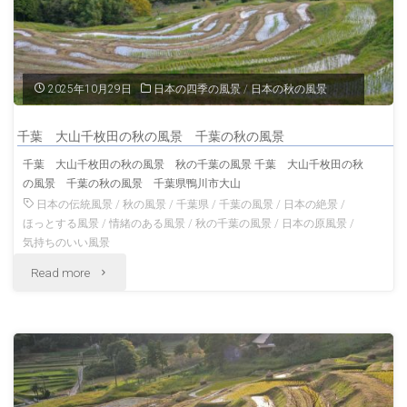
千
枚
田
2025年10月29日
日本の四季の風景
/
日本の秋の風景
秋
千葉 大山千枚田の秋の風景 千葉の秋の風景
の
千葉 大山千枚田の秋の風景 秋の千葉の風景 千葉 大山千枚田の秋
の風景 千葉の秋の風景 千葉県鴨川市大山
千
日本の伝統風景
/
秋の風景
/
千葉県
/
千葉の風景
/
日本の絶景
/
葉
ほっとする風景
/
情緒のある風景
/
秋の千葉の風景
/
日本の原風景
/
気持ちのいい風景
の
"千
Read more
風
葉
景
大
千
山
葉