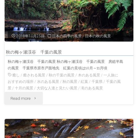
駅
千
葉
2018年10月25日
日本の四季の風景
/
日本の秋の風景
の
秋の梅ヶ瀬渓谷 千葉の風景
風
秋の梅ヶ瀬渓谷 千葉の風景 秋の梅ヶ瀬渓谷 千葉の風景 房総半島
の風景 千葉県市原市戸面地先 紅葉の見頃は10月～11月頃
景"
癒し
/
癒される風景
/
秋の千葉の風景
/
木のある風景
/
一人旅に
おすすめの場所
/
水のある風景
/
秋の風景
/
紅葉
/
千葉県
/
千葉の風
景
/
十月の風景
/
大切な人達と見たい風景
/
滝のある風景
"秋
Read more
の
梅
ヶ