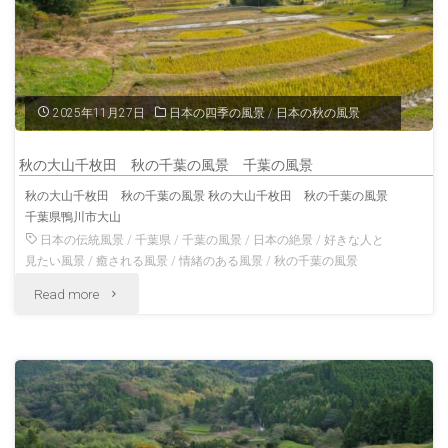
2025年11月27日
日本の四季の風景
/
日本の秋の風景
秋の大山千枚田 秋の千葉の風景 千葉の風景
秋の大山千枚田 秋の千葉の風景 秋の大山千枚田 秋の千葉の風景
千葉県鴨川市大山
日本の伝統風景
/
千葉県
/
千葉の風景
/
日本の絶景
/
好きな人と
見たい風景
/
癒される風景
/
情緒のある風景
/
秋の千葉の風景
"秋
Read more
の
大
山