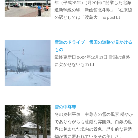
年（平成28年）3月26日に開業した北海
道新幹線の駅「新函館北斗駅」（在来線
の駅としては「渡島大 The post […]
雪道のドライブ 雪国の道路で見かける
もの
最終更新日 2024年12月13日 雪国の道路
に欠かせないもの […]
雪の中尊寺
冬の奥州平泉 中尊寺の雪の風景 穏やか
でありながらも荘厳な雰囲気、白銀の世
界に包まれた境内の景色、歴史的な建造
物が雪に覆われているその美しさ。 […]