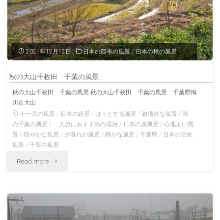
千
の
枚
風
田
2021年12月12日
日本の四季の風景
/
日本の秋の風景
景"
の
秋の大山千枚田 千葉の風景
秋
秋の大山千枚田 千葉の風景 秋の大山千枚田 千葉の風景 千葉県鴨
川市大山
の
十一月の風景
/
日本の絶景
/
ほっとする風景
/
叙情的な風景
/
秋
風
の千葉の風景
/
一人旅におすすめの場所
/
日本の原風景
/
心地よい風
景
/
穏やかな風景
/
夕暮れの風景
/
静かな風景
/
千葉県
/
日本の伝統
景
風景
/
千葉の風景
"秋
Read more
千
の
葉
大
の
山