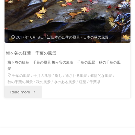
瀬
渓
谷
2017年10月18日
日本の四季の風景
/
日本の秋の風景
千
梅ヶ谷の紅葉 千葉の風景
葉
梅ヶ谷の紅葉 千葉の風景 梅ヶ谷の紅葉 千葉の風景 秋の千葉の風
景
の
千葉の風景
/
十月の風景
/
癒し
/
癒される風景
/
叙情的な風景
/
風
秋の千葉の風景
/
秋の風景
/
水のある風景
/
紅葉
/
千葉県
"梅
Read more
景"
ヶ
谷
の