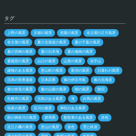
タグ
上野の風景
京都の風景
初夏の風景
名古屋の正月風景
名古屋の風景
夏の北海道の風景
夏の千葉の風景
夏の宮崎の風景
夏の日本海
夏の湘南の風景
妻籠宿の風景
山口の風景
山形の風景
岩手山
建物のある風景
恵山町の風景
新潟の風景
日暮れの風景
日本の世界遺産
日本武尊
春の伊豆半島
春の北海道
春の奈良の風景
春の山梨の風景
朝の風景
朝日
札幌市の風景
活気のある風景
滝
白馬の風景
知床の風景
石川の風景
神社のある風景
秋の神奈川の風景
群馬県
観覧車のある風景
赤色
近江八幡の風景
里山の風景
金色
雪と鉄道