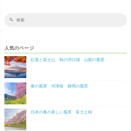
紅
葉
検
検
索
索
千
対
象
葉
人気のページ
の
紅葉と富士山 秋の河口湖 山梨の風景
風
景"
春の風景 河津桜 静岡の風景
日本の春の美しい風景 富士と桜