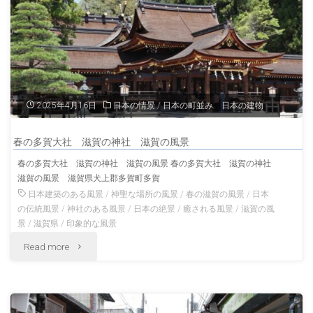
社
通
滋
り」
賀
滋
の
賀
2025年4月16日
日本の情景
/
日本の町並み 日本の建物
神
の
春の多賀大社 滋賀の神社 滋賀の風景
社
風
春の多賀大社 滋賀の神社 滋賀の風景 春の多賀大社 滋賀の神社
滋賀の風景 滋賀県犬上郡多賀町多賀
滋
景"
日本建築のある風景
/
神聖な場所の風景
/
春の滋賀の風景
/
日本
賀
の伝統風景
/
神社のある風景
/
日本の絶景
/
癒される風景
/
滋賀の風
景
/
滋賀県
/
印象的な風景
の
"春
Read more
風
の
景"
多