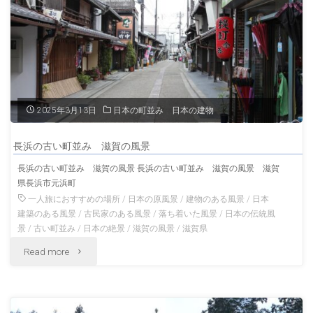
賀
大
社
滋
2025年3月13日
日本の町並み 日本の建物
賀
長浜の古い町並み 滋賀の風景
の
長浜の古い町並み 滋賀の風景 長浜の古い町並み 滋賀の風景 滋賀
県長浜市元浜町
神
一人旅におすすめの場所
/
日本の原風景
/
建物のある風景
/
日本
社
建築のある風景
/
古民家のある風景
/
落ち着いた風景
/
日本の伝統風
景
/
古い町並み
/
日本の絶景
/
滋賀の風景
/
滋賀県
滋
"長
Read more
賀
浜
の
の