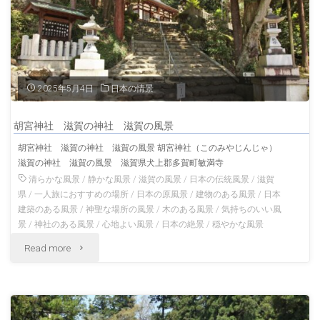
参
風
道
景"
「多
2025年5月4日
日本の情景
賀
胡宮神社 滋賀の神社 滋賀の風景
大
胡宮神社 滋賀の神社 滋賀の風景 胡宮神社（このみやじんじゃ）
滋賀の神社 滋賀の風景 滋賀県犬上郡多賀町敏満寺
社
清らかな風景
/
静かな風景
/
滋賀の風景
/
日本の伝統風景
/
滋賀
表
県
/
一人旅におすすめの場所
/
日本の原風景
/
建物のある風景
/
日本
建築のある風景
/
神聖な場所の風景
/
木のある風景
/
気持ちのいい風
参
景
/
神社のある風景
/
心地よい風景
/
日本の絶景
/
穏やかな風景
"胡
Read more
道
宮
絵
神
馬