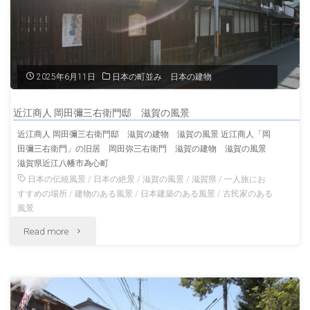
幡
宮
近
2025年6月11日
日本の町並み 日本の建物
江
近江商人 岡田彌三右衛門邸 滋賀の風景
八
近江商人 岡田彌三右衛門邸 滋賀の建物 滋賀の風景 近江商人「岡
田彌三右衛門」の旧居 岡田弥三右衛門 滋賀の建物 滋賀の風景
幡
滋賀県近江八幡市為心町
滋
日本の伝統風景
/
日本の絶景
/
滋賀の風景
/
滋賀県
/
一人旅にお
すすめの場所
/
建物のある風景
/
日本建築のある風景
/
古民家のある
賀
風景
"近
Read more
の
江
風
商
景"