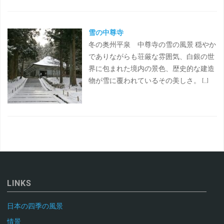
雪の中尊寺
冬の奥州平泉 中尊寺の雪の風景 穏やか
でありながらも荘厳な雰囲気、白銀の世
界に包まれた境内の景色、歴史的な建造
物が雪に覆われているその美しさ。 […]
LINKS
日本の四季の風景
情景