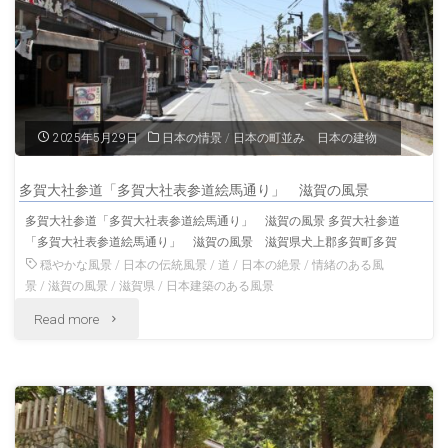
人
岡
田
彌
2025年5月29日
日本の情景
/
日本の町並み 日本の建物
三
多賀大社参道「多賀大社表参道絵馬通り」 滋賀の風景
右
多賀大社参道「多賀大社表参道絵馬通り」 滋賀の風景 多賀大社参道
「多賀大社表参道絵馬通り」 滋賀の風景 滋賀県犬上郡多賀町多賀
衛
穏やかな風景
/
日本の伝統風景
/
道
/
日本の絶景
/
情緒のある風
門
景
/
滋賀の風景
/
滋賀県
/
日本建築のある風景
"多
Read more
邸
賀
滋
大
賀
社
の