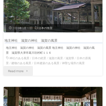
絶
景
滋
2026年3月10日
日本の情景
賀
地主神社 滋賀の神社 滋賀の風景
の
地主神社 滋賀の神社 滋賀の風景 地主神社 滋賀の神社 滋賀の風
景 滋賀県大津市葛川坊村町１１６
風
神社のある風景
/
日本の絶景
/
滋賀の風景
/
滋賀県
/
日本の原風
景"
景
/
建物のある風景
/
日本建築のある風景
/
神聖な場所の風景
"地
Read more
主
神
社