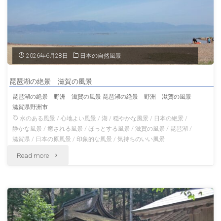
2026年6月28日
日本の自然風景
琵琶湖の絶景 滋賀の風景
琵琶湖の絶景 野洲 滋賀の風景 琵琶湖の絶景 野洲 滋賀の風景
滋賀県野洲市
水のある風景
/
心地よい風景
/
湖
/
穏やかな風景
/
日本の絶景
/
静かな風景
/
癒される風景
/
ほっとする風景
/
滋賀の風景
/
琵琶湖
/
滋賀県
/
日本の原風景
/
印象的な風景
/
気持ちのいい風景
"琵
Read more
琶
湖
の