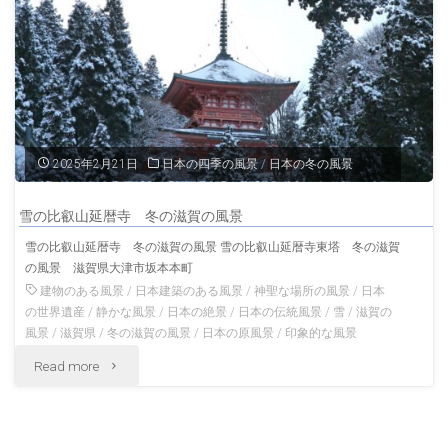
風
古
景"
い
町
並
2025年2月21日
日本の四季の風景
/
日本の冬の風景
み
雪の比叡山延暦寺 冬の滋賀の風景
滋
雪の比叡山延暦寺 冬の滋賀の風景 雪の比叡山延暦寺東塔 冬の滋賀
の風景 滋賀県大津市坂本本町
賀
建物のある風景
/
日本建築のある風景
/
神聖な場所の風景
/
日本
の
の世界遺産
/
静かな風景
/
日本の絶景
/
日本の伝統風景
/
雪
/
滋賀の
風景
/
滋賀県
/
冬の滋賀の風景
/
日本の原風景
/
印象的な風景
風
"雪
Read more
景"
の
比