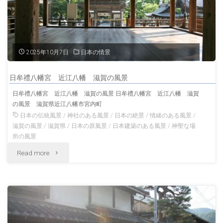
滋
賀
の
2025年10月7日
日本の情景
神
日牟禮八幡宮 近江八幡 滋賀の風景
社
日牟禮八幡宮 近江八幡 滋賀の風景 日牟禮八幡宮 近江八幡 滋賀
の風景 滋賀県近江八幡市宮内町
滋
日本の伝統風景
/
神社のある風景
/
日本の絶景
/
情緒のある風景
/
賀
滋賀の風景
/
滋賀県
/
日本の原風景
/
日本建築のある風景
/
神聖な場
所の風景
の
"日
Read more
風
牟
景"
禮
八