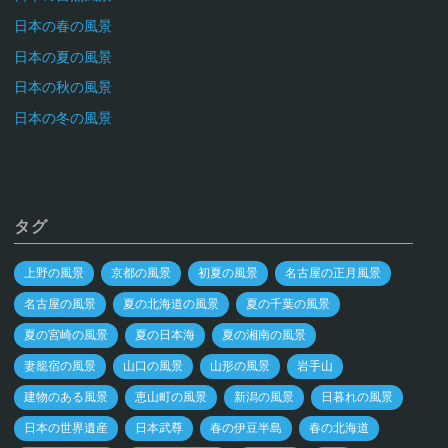
日本の春の風景
日本の夏の風景
日本の秋の風景
日本の冬の風景
タグ
上野の風景
京都の風景
初夏の風景
名古屋の正月風景
名古屋の風景
夏の北海道の風景
夏の千葉の風景
夏の宮崎の風景
夏の日本海
夏の湘南の風景
妻籠宿の風景
山口の風景
山形の風景
岩手山
建物のある風景
恵山町の風景
新潟の風景
日暮れの風景
日本の世界遺産
日本武尊
春の伊豆半島
春の北海道