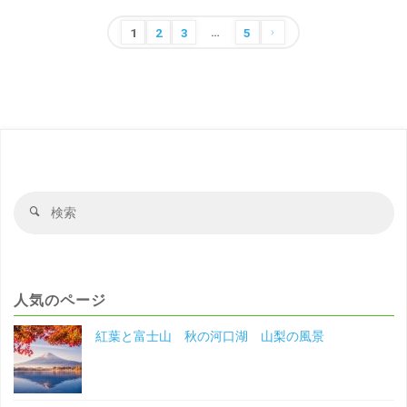
…
叡
投
1
2
3
5
稿
山
の
延
ペ
ー
暦
ジ
寺
送
検
検
冬
り
索
索
対
の
象
滋
人気のページ
賀
紅葉と富士山 秋の河口湖 山梨の風景
の
風