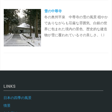
雪の中尊寺
冬の奥州平泉 中尊寺の雪の風景 穏やか
でありながらも荘厳な雰囲気、白銀の世
界に包まれた境内の景色、歴史的な建造
物が雪に覆われているその美しさ。 […]
LINKS
日本の四季の風景
情景