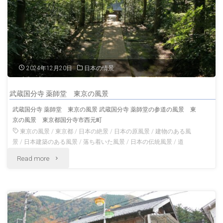
野
寛
永
寺
2024年12月20日
日本の情景
桜
武蔵国分寺 薬師堂 東京の風景
と
武蔵国分寺 薬師堂 東京の風景 武蔵国分寺 薬師堂の参道の風景 東
京の風景 東京都国分寺市西元町
根
東京の風景
/
東京都
/
日本の絶景
/
日本の原風景
/
建物のある風
本
景
/
日本建築のある風景
/
落ち着いた風景
/
日本の伝統風景
/
道
"武
Read more
中
蔵
堂
国
春
分
の