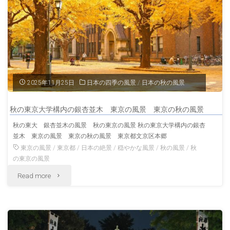
桜
東
京
の
2025年11月25日
日本の四季の風景
/
日本の秋の風景
桜
秋の東京大学構内の銀杏並木 東京の風景 東京の秋の風景
の
秋の東大 銀杏並木の風景 秋の東京の風景 秋の東京大学構内の銀杏
並木 東京の風景 東京の秋の風景 東京都文京区本郷
風
東京の風景
/
東京都
/
日本の絶景
/
穏やかな風景
/
秋の風景
/
秋
景
の東京の風景
"秋
Read more
春
の
の
東
東