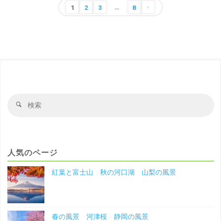
…
な
投
1
2
3
8
稿
家
の
屋
ペ
ー
の
ジ
あ
送
検
検
る
り
索
索
対
風
象
景
人気のページ
奥
紅葉と富士山 秋の河口湖 山梨の風景
多
摩
春の風景 河津桜 静岡の風景