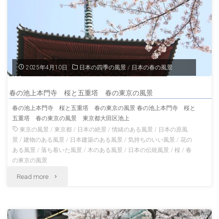
川
京
の
の
夏
風
の
2025年4月10日
日本の四季の風景
/
日本の春の風景
景"
風
春の池上本門寺 桜と五重塔 春の東京の風景
景
春の池上本門寺 桜と五重塔 春の東京の風景 春の池上本門寺 桜と
五重塔 春の東京の風景 東京都大田区池上
夏
東京の風景
/
東京都
/
日本の絶景
/
情緒のある風景
/
日本の原風
の
景
/
建物のある風景
/
日本建築のある風景
/
気持ちのいい風景
/
花の
ある風景
/
落ち着いた風景
/
木のある風景
/
日本の伝統風景
/
桜
/
春
奥
の東京の風景
"春
Read more
多
の
摩
池
東