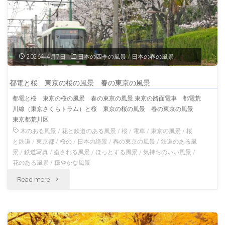
2026年4月7日
日本の四季の風景
/
日本の春の風景
都電と桜 東京の桜の風景 春の東京の風景
都電と桜 東京の桜の風景 春の東京の風景 東京の路面電車 都電荒
川線（東京さくらトラム）と桜 東京の桜の風景 春の東京の風景
東京都荒川区
木のある風景
/
花と鉄道のある風景
/
桜
/
電車
/
東京の風景
/
桜
と鉄道
/
東京都
/
桜の
/
日本の絶景
/
春の東京の風景
/
鉄道のある風
景
/
鉄道写真
/
癒される風景
/
ほっとする風景
/
気持ちのいい風景
/
花のある風景
/
穏やかな風景
"都
Read more
電
と