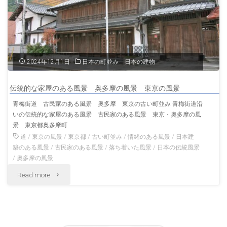
寺
東
薬
京
師
の
2024年12月1日
日本の町並み 日本の建物
堂
風
伝統的な家屋のある風景 奥多摩の風景 東京の風景
東
景"
青梅街道 古民家のある風景 奥多摩 東京の古い町並み 青梅街道沿
いの伝統的な家屋のある風景 古民家のある風景 東京・奥多摩の風
京
景 東京都奥多摩町
の
道
/
東京の風景
/
東京都
/
古い町並み
/
情緒のある風景
/
日本建
築のある風景
/
古民家のある風景
/
落ち着いた風景
/
日本の伝統風景
風
/
奥多摩の風景
"伝
Read more
景"
統
的