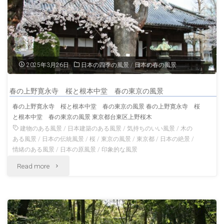
東
春
京
の
の
東
2025年3月26日
日本の四季の風景
/
日本の春の風景
風
京
春の上野寛永寺 桜と根本中堂 春の東京の風景
景"
の
春の上野寛永寺 桜と根本中堂 春の東京の風景 春の上野寛永寺 桜
と根本中堂 春の東京の風景 東京都台東区上野桜木
風
建物のある風景
/
日本建築のある風景
/
気持ちのいい風景
/
木の
景"
ある風景
/
日本の伝統風景
/
桜
/
東京の風景
/
東京都
/
日本の絶景
/
情緒のある風景
/
日本の原風景
/
印象的な風景
"春
Read more
の
上