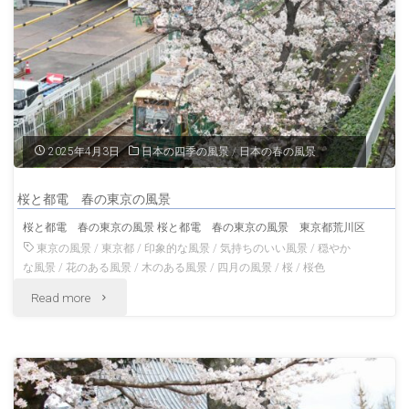
上
京
本
の
門
夏
寺
の
2025年4月3日
日本の四季の風景
/
日本の春の風景
桜
風
桜と都電 春の東京の風景
と
景"
桜と都電 春の東京の風景 桜と都電 春の東京の風景 東京都荒川区
五
東京の風景
/
東京都
/
印象的な風景
/
気持ちのいい風景
/
穏やか
な風景
/
花のある風景
/
木のある風景
/
四月の風景
/
桜
/
桜色
重
"桜
Read more
塔
と
春
都
の
電