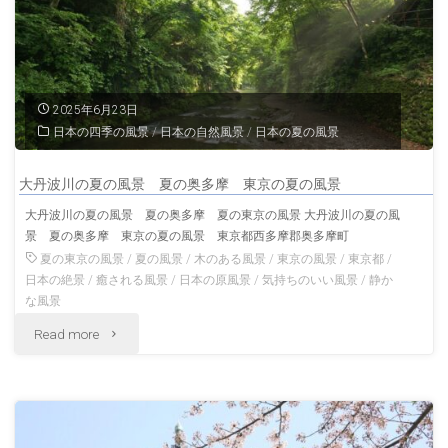
京
の
の
牛
風
2025年6月23日
嶋
景
日本の四季の風景
/
日本の自然風景
/
日本の夏の風景
神
東
大丹波川の夏の風景 夏の奥多摩 東京の夏の風景
社
京
大丹波川の夏の風景 夏の奥多摩 夏の東京の風景 大丹波川の夏の風
景 夏の奥多摩 東京の夏の風景 東京都西多摩郡奥多摩町
東
の
夏の東京の風景
/
夏の風景
/
木のある風景
/
東京の風景
/
東京都
/
京
日本の絶景
/
癒される風景
/
日本の原風景
/
気持ちのいい風景
/
静か
秋
な風景
の
の
"大
Read more
祭
風
丹
り
景 "
波
東