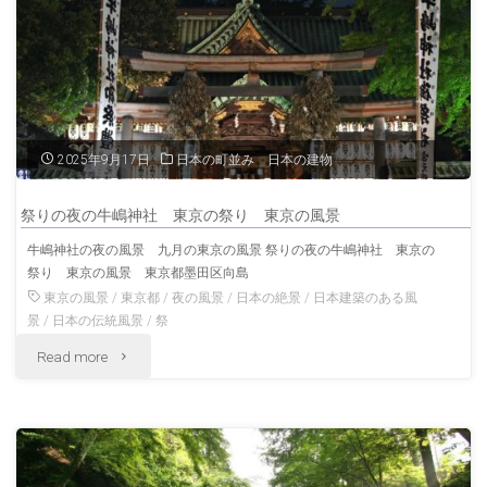
京
京
大
の
学
風
構
景"
2025年9月17日
日本の町並み 日本の建物
内
祭りの夜の牛嶋神社 東京の祭り 東京の風景
の
牛嶋神社の夜の風景 九月の東京の風景 祭りの夜の牛嶋神社 東京の
祭り 東京の風景 東京都墨田区向島
銀
東京の風景
/
東京都
/
夜の風景
/
日本の絶景
/
日本建築のある風
杏
景
/
日本の伝統風景
/
祭
"祭
Read more
並
り
木
の
東
夜