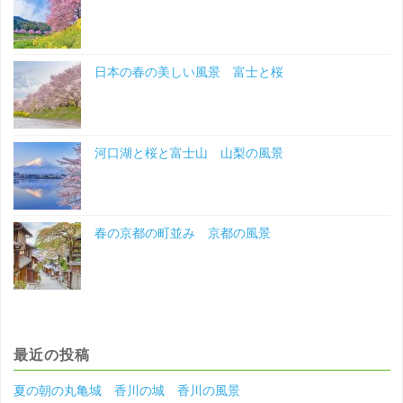
の
風
日本の春の美しい風景 富士と桜
景
東
京
河口湖と桜と富士山 山梨の風景
の
風
春の京都の町並み 京都の風景
景"
最近の投稿
夏の朝の丸亀城 香川の城 香川の風景