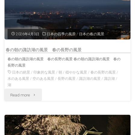
2026年4月3日
日本の四季の風景
/
日本の春の風景
春の朝の諏訪湖の風景 春の長野の風景
春の朝の諏訪湖の風景 春の長野の風景 春の朝の諏訪湖の風景 春の
長野の風景
日本の絶景
/
印象的な風景
/
朝
/
穏やかな風景
/
春の長野の風景
/
水のある風景
/
空のある風景
/
長野の風景
/
諏訪湖の風景
/
諏訪湖
/
湖
"春
Read more
の
朝
の