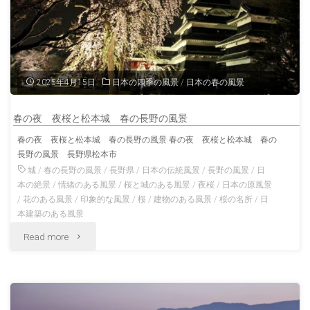
諏
訪
湖
2025年4月15日
日本の四季の風景
/
日本の春の風景
の
春の夜 夜桜と松本城 春の長野の風景
風
春の夜 夜桜と松本城 春の長野の風景 春の夜 夜桜と松本城 春の
長野の風景 長野県松本市
景
城
/
春の長野の風景
/
長野県
/
日本の伝統風景
/
長野の風景
/
日
春
本の絶景
/
情緒のある風景
/
桜と城のある風景
/
夜桜
/
日本の原風景
/
花のある風景
/
印象的な風景
/
桜
/
建物のある風景
/
桜の名所
/
日
の
本建築のある風景
"春
Read more
長
の
野
夜
の