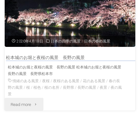
風
の
景"
諏
訪
2020年4月18日
日本の四季の風景
/
日本の春の風景
湖
松本城のお堀と夜桜の風景 長野の風景
長
松本城のお堀と夜桜の風景 長野の風景 松本城のお堀と夜桜の風景
長野の風景 長野県松本市
野
情緒のある風景
/
夜桜
/
夜桜のある風景
/
花のある風景
/
春の長
の
野の風景
/
桜
/
桜色
/
桜の名所
/
長野県
/
長野の風景
/
夜景
/
夜の風
景
風
"松
Read more
景"
本
城