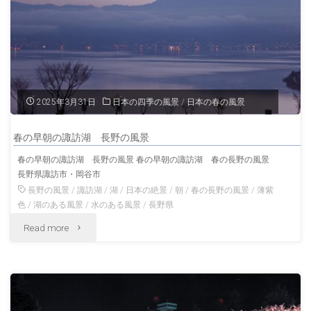
夜
風
桜
景"
と
松
2025年3月31日
日本の四季の風景
/
日本の春の風景
本
春の早朝の諏訪湖 長野の風景
城
春の早朝の諏訪湖 長野の風景 春の早朝の諏訪湖 春の長野の風景
長野県諏訪市・岡谷市
春
長野の風景
/
諏訪湖
/
湖
/
日本の絶景
/
朝
/
春の長野の風景
/
薄紫
の
色
/
湖のある風景
/
水のある風景
/
長野県
"春
Read more
長
の
野
早
の
朝