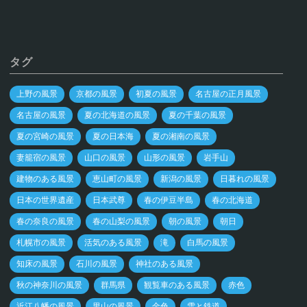
タグ
上野の風景
京都の風景
初夏の風景
名古屋の正月風景
名古屋の風景
夏の北海道の風景
夏の千葉の風景
夏の宮崎の風景
夏の日本海
夏の湘南の風景
妻籠宿の風景
山口の風景
山形の風景
岩手山
建物のある風景
恵山町の風景
新潟の風景
日暮れの風景
日本の世界遺産
日本武尊
春の伊豆半島
春の北海道
春の奈良の風景
春の山梨の風景
朝の風景
朝日
札幌市の風景
活気のある風景
滝
白馬の風景
知床の風景
石川の風景
神社のある風景
秋の神奈川の風景
群馬県
観覧車のある風景
赤色
近江八幡の風景
里山の風景
金色
雪と鉄道