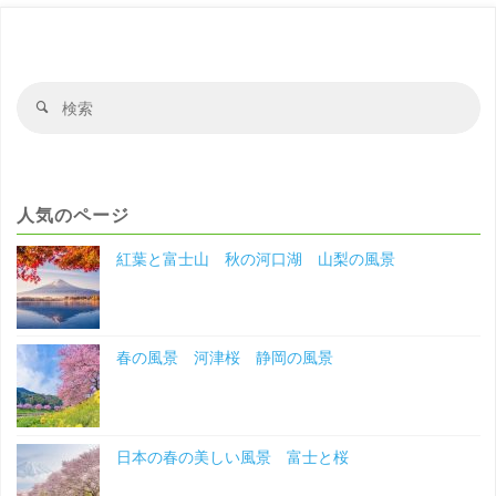
の
お
堀
検
検
索
索
と
対
象
夜
人気のページ
桜
紅葉と富士山 秋の河口湖 山梨の風景
の
風
春の風景 河津桜 静岡の風景
景
長
野
日本の春の美しい風景 富士と桜
の