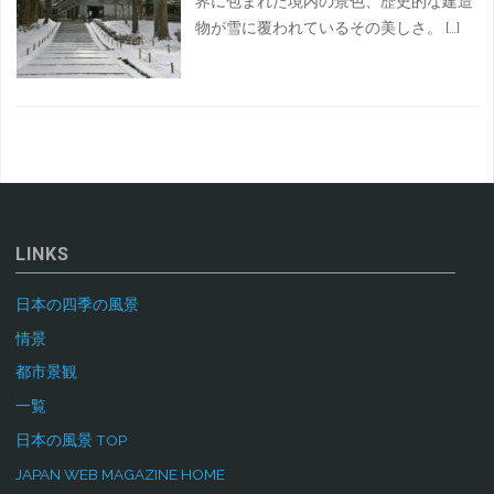
界に包まれた境内の景色、歴史的な建造
物が雪に覆われているその美しさ。 […]
LINKS
日本の四季の風景
情景
都市景観
一覧
日本の風景 TOP
JAPAN WEB MAGAZINE HOME